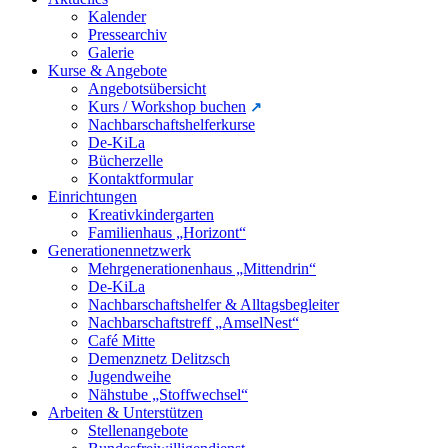
Kalender
Pressearchiv
Galerie
Kurse & Angebote
Angebotsübersicht
Kurs / Workshop buchen
Nachbarschaftshelferkurse
De-KiLa
Bücherzelle
Kontaktformular
Einrichtungen
Kreativkindergarten
Familienhaus „Horizont“
Generationennetzwerk
Mehrgenerationenhaus „Mittendrin“
De-KiLa
Nachbarschaftshelfer & Alltagsbegleiter
Nachbarschaftstreff „AmselNest“
Café Mitte
Demenznetz Delitzsch
Jugendweihe
Nähstube „Stoffwechsel“
Arbeiten & Unterstützen
Stellenangebote