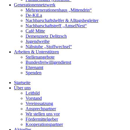
Generationennetzwerk
Mehrgenerationenhaus „Mittendrin“
De-KiLa
Nachbarschaftshelfer & Alltagsbegleiter
Nachbarschaftstreff „AmselNest“
Café Mitte
Demenznetz Delitzsch
Jugendweihe
Nähstube „Stoffwechsel“
Arbeiten & Unterstützen
Stellenangebote
Bundesfreiwilligendienst
Ehrenamt
Spenden
Startseite
Über uns
Leitbild
Vorstand
Vereinssatzung
Ansprechpartner
Wir stellen uns vor
Fördermittelgeber
Kooperationspartner
Aktuelles