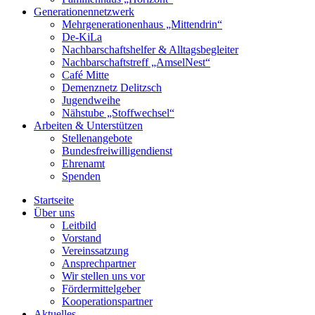
Generationennetzwerk
Mehrgenerationenhaus „Mittendrin“
De-KiLa
Nachbarschaftshelfer & Alltagsbegleiter
Nachbarschaftstreff „AmselNest“
Café Mitte
Demenznetz Delitzsch
Jugendweihe
Nähstube „Stoffwechsel“
Arbeiten & Unterstützen
Stellenangebote
Bundesfreiwilligendienst
Ehrenamt
Spenden
Startseite
Über uns
Leitbild
Vorstand
Vereinssatzung
Ansprechpartner
Wir stellen uns vor
Fördermittelgeber
Kooperationspartner
Aktuelles