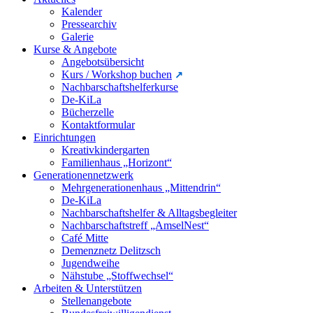
Kalender
Pressearchiv
Galerie
Kurse & Angebote
Angebotsübersicht
Kurs / Workshop buchen
Nachbarschaftshelferkurse
De-KiLa
Bücherzelle
Kontaktformular
Einrichtungen
Kreativkindergarten
Familienhaus „Horizont“
Generationennetzwerk
Mehrgenerationenhaus „Mittendrin“
De-KiLa
Nachbarschaftshelfer & Alltagsbegleiter
Nachbarschaftstreff „AmselNest“
Café Mitte
Demenznetz Delitzsch
Jugendweihe
Nähstube „Stoffwechsel“
Arbeiten & Unterstützen
Stellenangebote