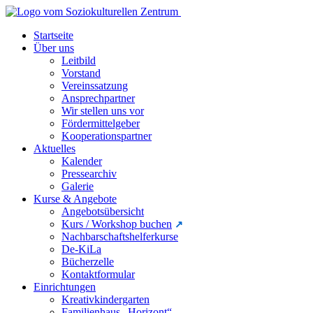
Startseite
Über uns
Leitbild
Vorstand
Vereinssatzung
Ansprechpartner
Wir stellen uns vor
Fördermittelgeber
Kooperationspartner
Aktuelles
Kalender
Pressearchiv
Galerie
Kurse & Angebote
Angebotsübersicht
Kurs / Workshop buchen
Nachbarschaftshelferkurse
De-KiLa
Bücherzelle
Kontaktformular
Einrichtungen
Kreativkindergarten
Familienhaus „Horizont“