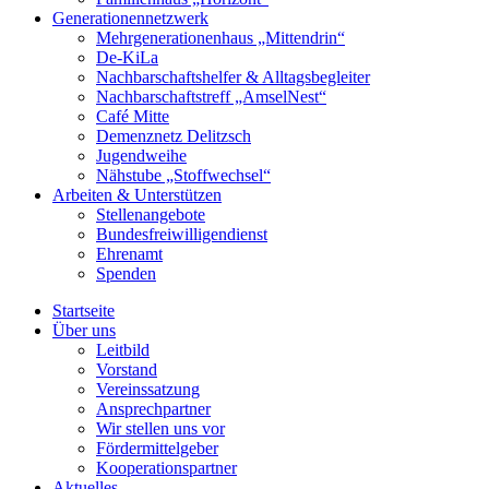
Generationennetzwerk
Mehrgenerationenhaus „Mittendrin“
De-KiLa
Nachbarschaftshelfer & Alltagsbegleiter
Nachbarschaftstreff „AmselNest“
Café Mitte
Demenznetz Delitzsch
Jugendweihe
Nähstube „Stoffwechsel“
Arbeiten & Unterstützen
Stellenangebote
Bundesfreiwilligendienst
Ehrenamt
Spenden
Startseite
Über uns
Leitbild
Vorstand
Vereinssatzung
Ansprechpartner
Wir stellen uns vor
Fördermittelgeber
Kooperationspartner
Aktuelles