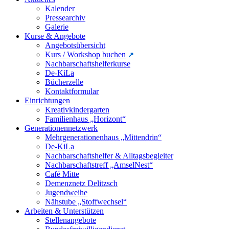
Kalender
Pressearchiv
Galerie
Kurse & Angebote
Angebotsübersicht
Kurs / Workshop buchen
Nachbarschaftshelferkurse
De-KiLa
Bücherzelle
Kontaktformular
Einrichtungen
Kreativkindergarten
Familienhaus „Horizont“
Generationennetzwerk
Mehrgenerationenhaus „Mittendrin“
De-KiLa
Nachbarschaftshelfer & Alltagsbegleiter
Nachbarschaftstreff „AmselNest“
Café Mitte
Demenznetz Delitzsch
Jugendweihe
Nähstube „Stoffwechsel“
Arbeiten & Unterstützen
Stellenangebote