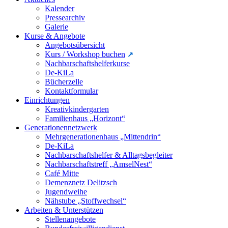
Kalender
Pressearchiv
Galerie
Kurse & Angebote
Angebotsübersicht
Kurs / Workshop buchen
Nachbarschaftshelferkurse
De-KiLa
Bücherzelle
Kontaktformular
Einrichtungen
Kreativkindergarten
Familienhaus „Horizont“
Generationennetzwerk
Mehrgenerationenhaus „Mittendrin“
De-KiLa
Nachbarschaftshelfer & Alltagsbegleiter
Nachbarschaftstreff „AmselNest“
Café Mitte
Demenznetz Delitzsch
Jugendweihe
Nähstube „Stoffwechsel“
Arbeiten & Unterstützen
Stellenangebote