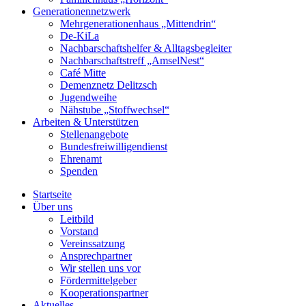
Generationennetzwerk
Mehrgenerationenhaus „Mittendrin“
De-KiLa
Nachbarschaftshelfer & Alltagsbegleiter
Nachbarschaftstreff „AmselNest“
Café Mitte
Demenznetz Delitzsch
Jugendweihe
Nähstube „Stoffwechsel“
Arbeiten & Unterstützen
Stellenangebote
Bundesfreiwilligendienst
Ehrenamt
Spenden
Startseite
Über uns
Leitbild
Vorstand
Vereinssatzung
Ansprechpartner
Wir stellen uns vor
Fördermittelgeber
Kooperationspartner
Aktuelles