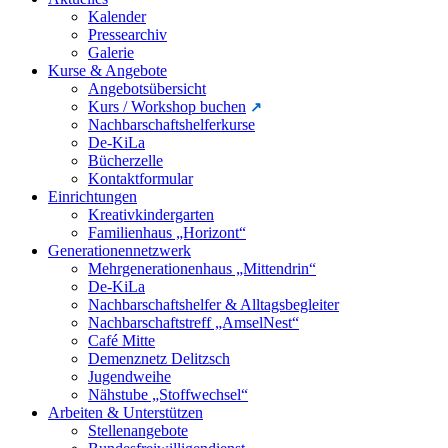
Kalender
Pressearchiv
Galerie
Kurse & Angebote
Angebotsübersicht
Kurs / Workshop buchen
Nachbarschaftshelferkurse
De-KiLa
Bücherzelle
Kontaktformular
Einrichtungen
Kreativkindergarten
Familienhaus „Horizont“
Generationennetzwerk
Mehrgenerationenhaus „Mittendrin“
De-KiLa
Nachbarschaftshelfer & Alltagsbegleiter
Nachbarschaftstreff „AmselNest“
Café Mitte
Demenznetz Delitzsch
Jugendweihe
Nähstube „Stoffwechsel“
Arbeiten & Unterstützen
Stellenangebote