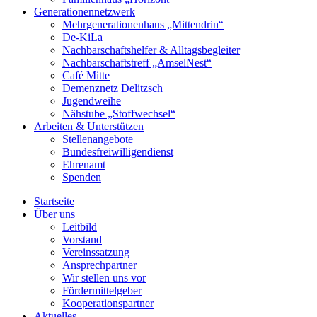
Generationennetzwerk
Mehrgenerationenhaus „Mittendrin“
De-KiLa
Nachbarschaftshelfer & Alltagsbegleiter
Nachbarschaftstreff „AmselNest“
Café Mitte
Demenznetz Delitzsch
Jugendweihe
Nähstube „Stoffwechsel“
Arbeiten & Unterstützen
Stellenangebote
Bundesfreiwilligendienst
Ehrenamt
Spenden
Startseite
Über uns
Leitbild
Vorstand
Vereinssatzung
Ansprechpartner
Wir stellen uns vor
Fördermittelgeber
Kooperationspartner
Aktuelles