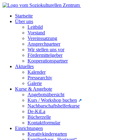
Startseite
Über uns
Leitbild
Vorstand
Vereinssatzung
Ansprechpartner
Wir stellen uns vor
Fördermittelgeber
Kooperationspartner
Aktuelles
Kalender
Pressearchiv
Galerie
Kurse & Angebote
Angebotsübersicht
Kurs / Workshop buchen
Nachbarschaftshelferkurse
De-KiLa
Bücherzelle
Kontaktformular
Einrichtungen
Kreativkindergarten
Familienhaus „Horizont“