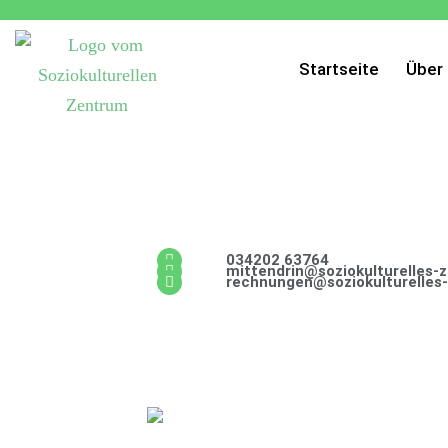
Startseite
Über
034202 63764
mittendrin@soziokulturelles-
rechnungen@soziokulturelles