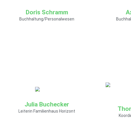
Doris Schramm
A
Buchhaltung/Personalwesen
Buchha
Wie Sie mich erreichen
Wie Sie
können:
können:
E-Mail:
E-Mail:
Julia Buchecker
doris.schramm@soziokulturelles-
axel.schaef
Tho
Leiterin Familienhaus Horizont
zentrum.de
zentrum.de
Koord