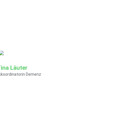
 mich erreichen
mmer@soziokulturelles-
ina Läuter
koordinatorin Demenz
formationen
 mich erreichen