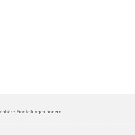
können:
Wie Sie mich erreichen
können:
E-Mail:
Tel.: 034202 / 359980
tina.laeuter
zentrum.de
mehr Informationen
mehr In
tsphäre-Einstellungen ändern