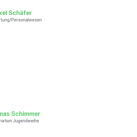
xel Schäfer
ltung/Personalwesen
 mich erreichen
er@soziokulturelles-
mas Schimmer
ination Jugendweihe