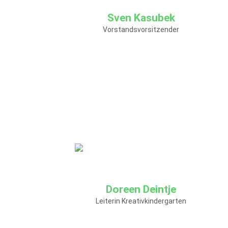
Sven Kasubek
Vorstandsvorsitzender
Wie Sie mich erreichen
können:
E-Mail:
sven.kasubek@soziokulturelles-
Doreen Deintje
zentrum.de
Leiterin Kreativkindergarten