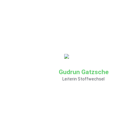
Wie Sie mich erreichen
können:
E-Mail:
doreen.deintje@soziokulturelles-
zentrum.de
Gudrun Gatzsche
Leiterin Stoffwechsel
mehr Informationen