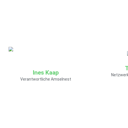
Wie Sie mich erreichen
Wie Sie
können:
können:
E-Mail:
E-Mail:
julia.buchecker@soziokulturelles-
thomas.schi
zentrum.de
zentrum.de
T
Ines Kaap
Netzwerk
Verantwortliche Amselnest
mehr Informationen
mehr In
Wie Sie