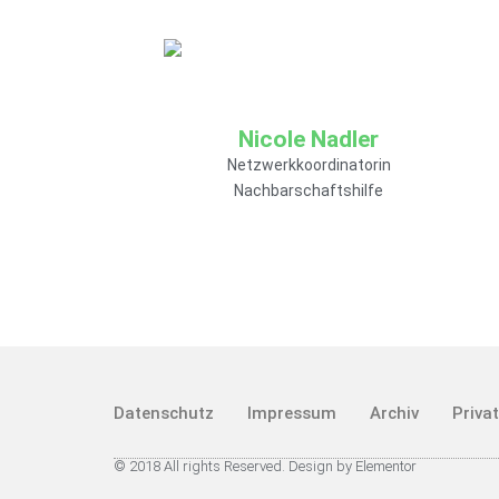
Wie Sie mich erreichen
können:
Tel.: 034202 / 359982
Nicole Nadler
mehr Informationen
Netzwerkkoordinatorin
Nachbarschaftshilfe
Wie Sie mich erreichen
können:
Datenschutz
Impressum
Archiv
Priva
E-Mail:
© 2018 All rights Reserved. Design by Elementor
nicole.nadler@soziokulturelles-