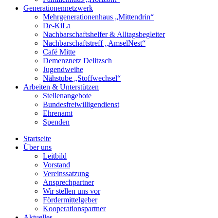
Generationennetzwerk
Mehrgenerationenhaus „Mittendrin“
De-KiLa
Nachbarschaftshelfer & Alltagsbegleiter
Nachbarschaftstreff „AmselNest“
Café Mitte
Demenznetz Delitzsch
Jugendweihe
Nähstube „Stoffwechsel“
Arbeiten & Unterstützen
Stellenangebote
Bundesfreiwilligendienst
Ehrenamt
Spenden
Startseite
Über uns
Leitbild
Vorstand
Vereinssatzung
Ansprechpartner
Wir stellen uns vor
Fördermittelgeber
Kooperationspartner
Aktuelles