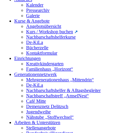
Kalender
Pressearchiv
Galerie
Kurse & Angebote
Angebotsübersicht
Kurs / Workshop buchen
Nachbarschaftshelferkurse
De-KiLa
Bücherzelle
Kontaktformular
Einrichtungen
Kreativkindergarten
Familienhaus „Horizont“
Generationennetzwerk
Mehrgenerationenhaus „Mittendrin“
De-KiLa
Nachbarschaftshelfer & Alltagsbegleiter
Nachbarschaftstreff „AmselNest“
Café Mitte
Demenznetz Delitzsch
Jugendweihe
Nähstube „Stoffwechsel“
Arbeiten & Unterstützen
Stellenangebote