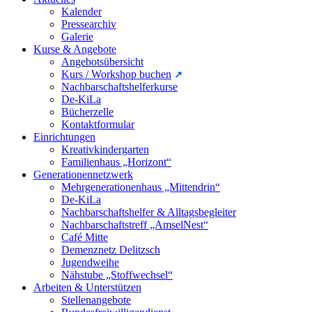
Kalender
Pressearchiv
Galerie
Kurse & Angebote
Angebotsübersicht
Kurs / Workshop buchen
Nachbarschaftshelferkurse
De-KiLa
Bücherzelle
Kontaktformular
Einrichtungen
Kreativkindergarten
Familienhaus „Horizont“
Generationennetzwerk
Mehrgenerationenhaus „Mittendrin“
De-KiLa
Nachbarschaftshelfer & Alltagsbegleiter
Nachbarschaftstreff „AmselNest“
Café Mitte
Demenznetz Delitzsch
Jugendweihe
Nähstube „Stoffwechsel“
Arbeiten & Unterstützen
Stellenangebote