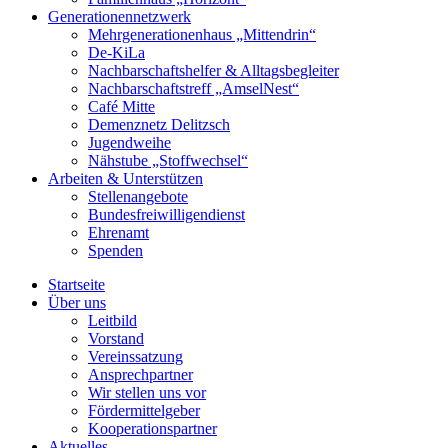
Generationennetzwerk
Mehrgenerationenhaus „Mittendrin“
De-KiLa
Nachbarschaftshelfer & Alltagsbegleiter
Nachbarschaftstreff „AmselNest“
Café Mitte
Demenznetz Delitzsch
Jugendweihe
Nähstube „Stoffwechsel“
Arbeiten & Unterstützen
Stellenangebote
Bundesfreiwilligendienst
Ehrenamt
Spenden
Startseite
Über uns
Leitbild
Vorstand
Vereinssatzung
Ansprechpartner
Wir stellen uns vor
Fördermittelgeber
Kooperationspartner
Aktuelles