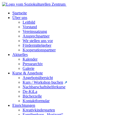
Startseite
Über uns
Leitbild
Vorstand
Vereinssatzung
Ansprechpartner
Wir stellen uns vor
Fördermittelgeber
Kooperationspartner
Aktuelles
Kalender
Pressearchiv
Galerie
Kurse & Angebote
Angebotsübersicht
Kurs / Workshop buchen
Nachbarschaftshelferkurse
De-KiLa
Bücherzelle
Kontaktformular
Einrichtungen
Kreativkindergarten
Familienhaus „Horizont“