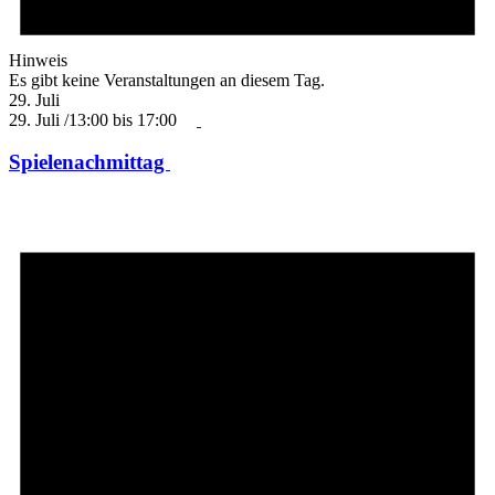
Hinweis
Es gibt keine Veranstaltungen an diesem Tag.
29. Juli
29. Juli /13:00
bis
17:00
Spielenachmittag