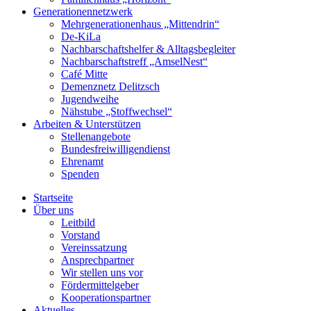
Generationennetzwerk
Mehrgenerationenhaus „Mittendrin“
De-KiLa
Nachbarschaftshelfer & Alltagsbegleiter
Nachbarschaftstreff „AmselNest“
Café Mitte
Demenznetz Delitzsch
Jugendweihe
Nähstube „Stoffwechsel“
Arbeiten & Unterstützen
Stellenangebote
Bundesfreiwilligendienst
Ehrenamt
Spenden
Startseite
Über uns
Leitbild
Vorstand
Vereinssatzung
Ansprechpartner
Wir stellen uns vor
Fördermittelgeber
Kooperationspartner
Aktuelles