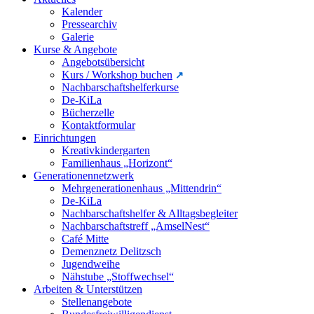
Kalender
Pressearchiv
Galerie
Kurse & Angebote
Angebotsübersicht
Kurs / Workshop buchen
Nachbarschaftshelferkurse
De-KiLa
Bücherzelle
Kontaktformular
Einrichtungen
Kreativkindergarten
Familienhaus „Horizont“
Generationennetzwerk
Mehrgenerationenhaus „Mittendrin“
De-KiLa
Nachbarschaftshelfer & Alltagsbegleiter
Nachbarschaftstreff „AmselNest“
Café Mitte
Demenznetz Delitzsch
Jugendweihe
Nähstube „Stoffwechsel“
Arbeiten & Unterstützen
Stellenangebote