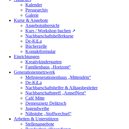
Kalender
Pressearchiv
Galerie
Kurse & Angebote
Angebotsübersicht
Kurs / Workshop buchen
Nachbarschaftshelferkurse
De-KiLa
Bücherzelle
Kontaktformular
Einrichtungen
Kreativkindergarten
Familienhaus „Horizont“
Generationennetzwerk
Mehrgenerationenhaus „Mittendrin“
De-KiLa
Nachbarschaftshelfer & Alltagsbegleiter
Nachbarschaftstreff „AmselNest“
Café Mitte
Demenznetz Delitzsch
Jugendweihe
Nähstube „Stoffwechsel“
Arbeiten & Unterstützen
Stellenangebote