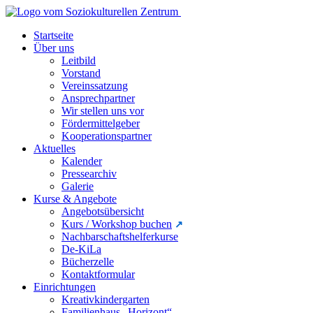
Startseite
Über uns
Leitbild
Vorstand
Vereinssatzung
Ansprechpartner
Wir stellen uns vor
Fördermittelgeber
Kooperationspartner
Aktuelles
Kalender
Pressearchiv
Galerie
Kurse & Angebote
Angebotsübersicht
Kurs / Workshop buchen
Nachbarschaftshelferkurse
De-KiLa
Bücherzelle
Kontaktformular
Einrichtungen
Kreativkindergarten
Familienhaus „Horizont“