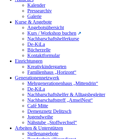
Kalender
Pressearchiv
Galerie
Kurse & Angebote
Angebotsübersicht
Kurs / Workshop buchen
Nachbarschaftshelferkurse
De-KiLa
Bücherzelle
Kontaktformular
Einrichtungen
Kreativkindergarten
Familienhaus „Horizont“
Generationennetzwerk
Mehrgenerationenhaus „Mittendrin“
De-KiLa
Nachbarschaftshelfer & Alltagsbegleiter
Nachbarschaftstreff „AmselNest“
Café Mitte
Demenznetz Delitzsch
Jugendweihe
Nähstube „Stoffwechsel“
Arbeiten & Unterstützen
Stellenangebote