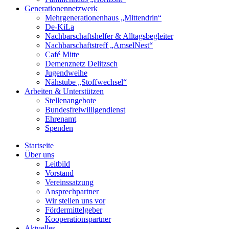
Generationennetzwerk
Mehrgenerationenhaus „Mittendrin“
De-KiLa
Nachbarschaftshelfer & Alltagsbegleiter
Nachbarschaftstreff „AmselNest“
Café Mitte
Demenznetz Delitzsch
Jugendweihe
Nähstube „Stoffwechsel“
Arbeiten & Unterstützen
Stellenangebote
Bundesfreiwilligendienst
Ehrenamt
Spenden
Startseite
Über uns
Leitbild
Vorstand
Vereinssatzung
Ansprechpartner
Wir stellen uns vor
Fördermittelgeber
Kooperationspartner
Aktuelles