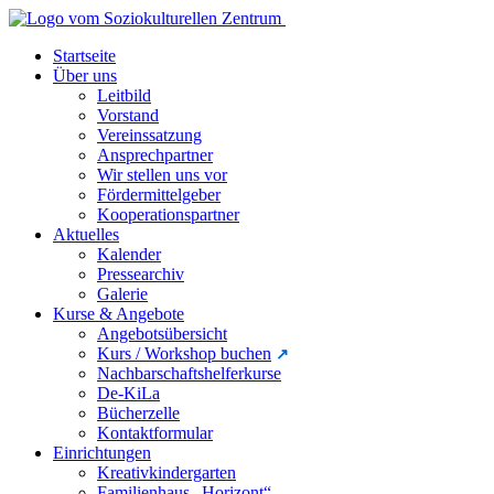
Startseite
Über uns
Leitbild
Vorstand
Vereinssatzung
Ansprechpartner
Wir stellen uns vor
Fördermittelgeber
Kooperationspartner
Aktuelles
Kalender
Pressearchiv
Galerie
Kurse & Angebote
Angebotsübersicht
Kurs / Workshop buchen
Nachbarschaftshelferkurse
De-KiLa
Bücherzelle
Kontaktformular
Einrichtungen
Kreativkindergarten
Familienhaus „Horizont“