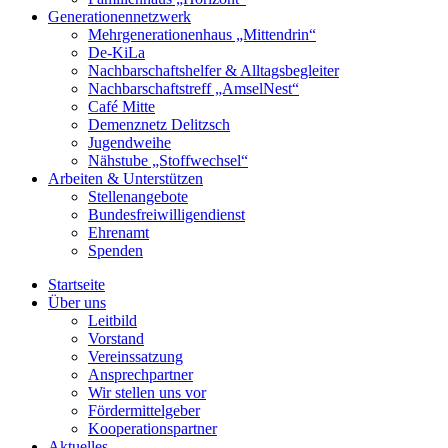
Generationennetzwerk
Mehrgenerationenhaus „Mittendrin“
De-KiLa
Nachbarschaftshelfer & Alltagsbegleiter
Nachbarschaftstreff „AmselNest“
Café Mitte
Demenznetz Delitzsch
Jugendweihe
Nähstube „Stoffwechsel“
Arbeiten & Unterstützen
Stellenangebote
Bundesfreiwilligendienst
Ehrenamt
Spenden
Startseite
Über uns
Leitbild
Vorstand
Vereinssatzung
Ansprechpartner
Wir stellen uns vor
Fördermittelgeber
Kooperationspartner
Aktuelles