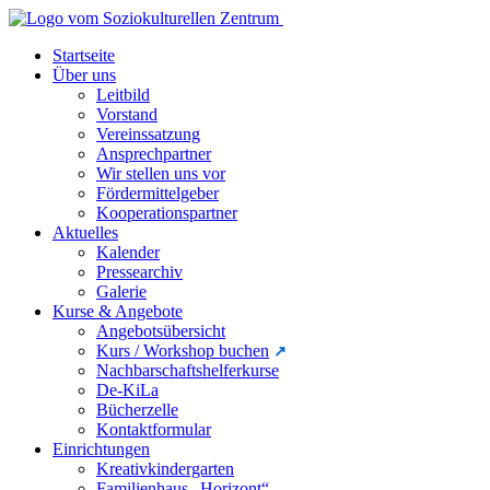
Startseite
Über uns
Leitbild
Vorstand
Vereinssatzung
Ansprechpartner
Wir stellen uns vor
Fördermittelgeber
Kooperationspartner
Aktuelles
Kalender
Pressearchiv
Galerie
Kurse & Angebote
Angebotsübersicht
Kurs / Workshop buchen
Nachbarschaftshelferkurse
De-KiLa
Bücherzelle
Kontaktformular
Einrichtungen
Kreativkindergarten
Familienhaus „Horizont“