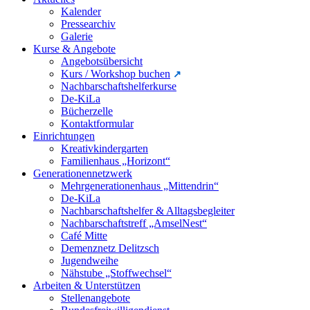
Kalender
Pressearchiv
Galerie
Kurse & Angebote
Angebotsübersicht
Kurs / Workshop buchen
Nachbarschaftshelferkurse
De-KiLa
Bücherzelle
Kontaktformular
Einrichtungen
Kreativkindergarten
Familienhaus „Horizont“
Generationennetzwerk
Mehrgenerationenhaus „Mittendrin“
De-KiLa
Nachbarschaftshelfer & Alltagsbegleiter
Nachbarschaftstreff „AmselNest“
Café Mitte
Demenznetz Delitzsch
Jugendweihe
Nähstube „Stoffwechsel“
Arbeiten & Unterstützen
Stellenangebote