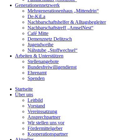
Generationennetzwerk
Mehrgenerationenhaus „Mittendrin“
De-KiLa
Nachbarschaftshelfer & Alltagsbegleiter
Nachbarschaftstreff „AmselNest“
Café Mitte
Demenznetz Delitzsch
Jugendweihe
Nähstube „Stoffwechsel“
Arbeiten & Unterstützen
Stellenangebote
Bundesfreiwilligendienst
Ehrenamt
Spenden
Startseite
Über uns
Leitbild
Vorstand
Vereinssatzung
Ansprechpartner
Wir stellen uns vor
Fördermittelgeber
Kooperationspartner
Aktuelles