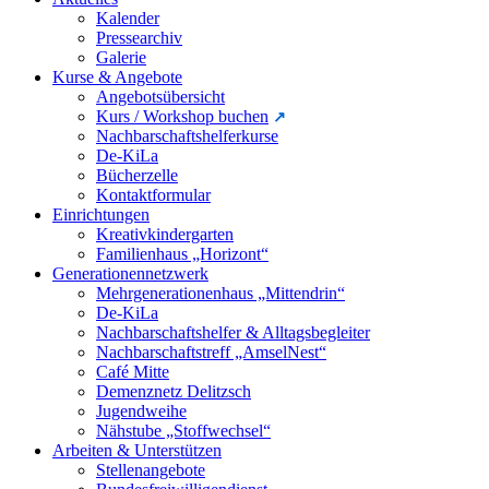
Kalender
Pressearchiv
Galerie
Kurse & Angebote
Angebotsübersicht
Kurs / Workshop buchen
Nachbarschaftshelferkurse
De-KiLa
Bücherzelle
Kontaktformular
Einrichtungen
Kreativkindergarten
Familienhaus „Horizont“
Generationennetzwerk
Mehrgenerationenhaus „Mittendrin“
De-KiLa
Nachbarschaftshelfer & Alltagsbegleiter
Nachbarschaftstreff „AmselNest“
Café Mitte
Demenznetz Delitzsch
Jugendweihe
Nähstube „Stoffwechsel“
Arbeiten & Unterstützen
Stellenangebote