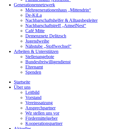
Generationennetzwerk
Mehrgenerationenhaus „Mittendrin“
De-KiLa
Nachbarschaftshelfer & Alltagsbegleiter
Nachbarschaftstreff „AmselNest“
Café Mitte
Demenznetz Delitzsch
Jugendweihe
Nähstube „Stoffwechsel“
Arbeiten & Unterstützen
Stellenangebote
Bundesfreiwilligendienst
Ehrenamt
Spenden
Startseite
Über uns
Leitbild
Vorstand
Vereinssatzung
Ansprechpartner
Wir stellen uns vor
Fördermittelgeber
Kooperationspartner
Aktuelles