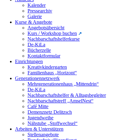
Kalender
Pressearchiv
Galerie
Kurse & Angebote
Angebotsübersicht
Kurs / Workshop buchen
Nachbarschaftshelferkurse
De-KiLa
Bücherzelle
Kontaktformular
Einrichtungen
Kreativkindergarten
Familienhaus „Horizont“
Generationennetzwerk
Mehrgenerationenhaus „Mittendrin“
De-KiLa
Nachbarschaftshelfer & Alltagsbegleiter
Nachbarschaftstreff „AmselNest“
Café Mitte
Demenznetz Delitzsch
Jugendweihe
Nähstube „Stoffwechsel“
Arbeiten & Unterstützen
Stellenangebote