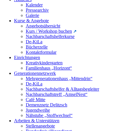
Kalender
Pressearchiv
Galerie
Kurse & Angebote
Angebotsübersicht
Kurs / Workshop buchen
Nachbarschaftshelferkurse
De-KiLa
Bücherzelle
Kontaktformular
Einrichtungen
Kreativkindergarten
Familienhaus „Horizont“
Generationennetzwerk
Mehrgenerationenhaus „Mittendrin“
De-KiLa
Nachbarschaftshelfer & Alltagsbegleiter
Nachbarschaftstreff „AmselNest“
Café Mitte
Demenznetz Delitzsch
Jugendweihe
Nähstube „Stoffwechsel“
Arbeiten & Unterstützen
Stellenangebote