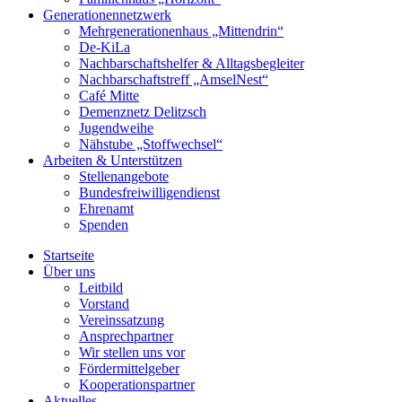
Generationennetzwerk
Mehrgenerationenhaus „Mittendrin“
De-KiLa
Nachbarschaftshelfer & Alltagsbegleiter
Nachbarschaftstreff „AmselNest“
Café Mitte
Demenznetz Delitzsch
Jugendweihe
Nähstube „Stoffwechsel“
Arbeiten & Unterstützen
Stellenangebote
Bundesfreiwilligendienst
Ehrenamt
Spenden
Startseite
Über uns
Leitbild
Vorstand
Vereinssatzung
Ansprechpartner
Wir stellen uns vor
Fördermittelgeber
Kooperationspartner
Aktuelles