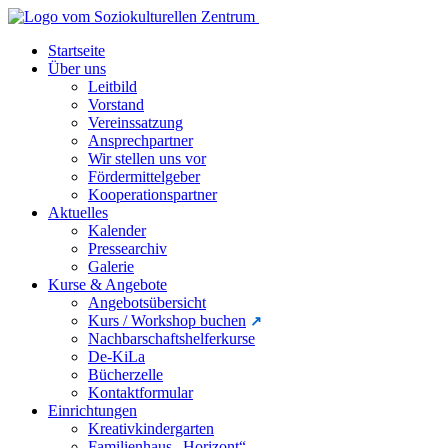
Startseite
Über uns
Leitbild
Vorstand
Vereinssatzung
Ansprechpartner
Wir stellen uns vor
Fördermittelgeber
Kooperationspartner
Aktuelles
Kalender
Pressearchiv
Galerie
Kurse & Angebote
Angebotsübersicht
Kurs / Workshop buchen
Nachbarschaftshelferkurse
De-KiLa
Bücherzelle
Kontaktformular
Einrichtungen
Kreativkindergarten
Familienhaus „Horizont“