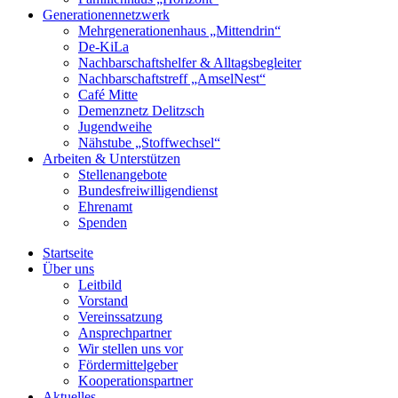
Generationennetzwerk
Mehrgenerationenhaus „Mittendrin“
De-KiLa
Nachbarschaftshelfer & Alltagsbegleiter
Nachbarschaftstreff „AmselNest“
Café Mitte
Demenznetz Delitzsch
Jugendweihe
Nähstube „Stoffwechsel“
Arbeiten & Unterstützen
Stellenangebote
Bundesfreiwilligendienst
Ehrenamt
Spenden
Startseite
Über uns
Leitbild
Vorstand
Vereinssatzung
Ansprechpartner
Wir stellen uns vor
Fördermittelgeber
Kooperationspartner
Aktuelles