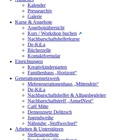
Kalender
Pressearchiv
Galerie
Kurse & Angebote
Angebotsübersicht
Kurs / Workshop buchen
Nachbarschaftshelferkurse
De-KiLa
Bücherzelle
Kontaktformular
Einrichtungen
Kreativkindergarten
Familienhaus „Horizont“
Generationennetzwerk
Mehrgenerationenhaus „Mittendrin“
De-KiLa
Nachbarschaftshelfer & Alltagsbegleiter
Nachbarschaftstreff „AmselNest“
Café Mitte
Demenznetz Delitzsch
Jugendweihe
Nähstube „Stoffwechsel“
Arbeiten & Unterstützen
Stellenangebote