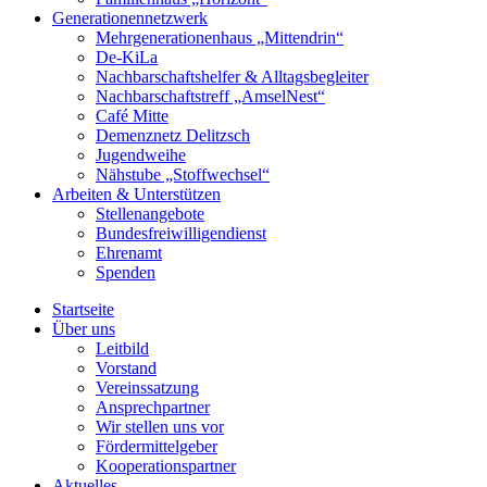
Generationennetzwerk
Mehrgenerationenhaus „Mittendrin“
De-KiLa
Nachbarschaftshelfer & Alltagsbegleiter
Nachbarschaftstreff „AmselNest“
Café Mitte
Demenznetz Delitzsch
Jugendweihe
Nähstube „Stoffwechsel“
Arbeiten & Unterstützen
Stellenangebote
Bundesfreiwilligendienst
Ehrenamt
Spenden
Startseite
Über uns
Leitbild
Vorstand
Vereinssatzung
Ansprechpartner
Wir stellen uns vor
Fördermittelgeber
Kooperationspartner
Aktuelles