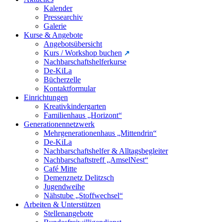
Kalender
Pressearchiv
Galerie
Kurse & Angebote
Angebotsübersicht
Kurs / Workshop buchen
Nachbarschaftshelferkurse
De-KiLa
Bücherzelle
Kontaktformular
Einrichtungen
Kreativkindergarten
Familienhaus „Horizont“
Generationennetzwerk
Mehrgenerationenhaus „Mittendrin“
De-KiLa
Nachbarschaftshelfer & Alltagsbegleiter
Nachbarschaftstreff „AmselNest“
Café Mitte
Demenznetz Delitzsch
Jugendweihe
Nähstube „Stoffwechsel“
Arbeiten & Unterstützen
Stellenangebote