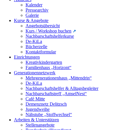
Kalender
Pressearchiv
Galerie
Kurse & Angebote
Angebotsübersicht
Kurs / Workshop buchen
Nachbarschaftshelferkurse
De-KiLa
Bücherzelle
Kontaktformular
Einrichtungen
Kreativkindergarten
Familienhaus „Horizont“
Generationennetzwerk
Mehrgenerationenhaus „Mittendrin“
De-KiLa
Nachbarschaftshelfer & Alltagsbegleiter
Nachbarschaftstreff „AmselNest“
Café Mitte
Demenznetz Delitzsch
Jugendweihe
Nähstube „Stoffwechsel“
Arbeiten & Unterstützen
Stellenangebote