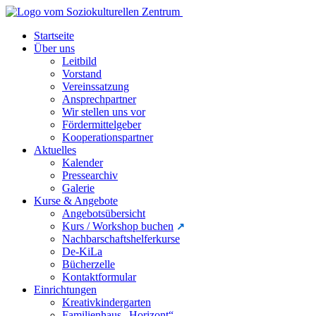
Startseite
Über uns
Leitbild
Vorstand
Vereinssatzung
Ansprechpartner
Wir stellen uns vor
Fördermittelgeber
Kooperationspartner
Aktuelles
Kalender
Pressearchiv
Galerie
Kurse & Angebote
Angebotsübersicht
Kurs / Workshop buchen
Nachbarschaftshelferkurse
De-KiLa
Bücherzelle
Kontaktformular
Einrichtungen
Kreativkindergarten
Familienhaus „Horizont“