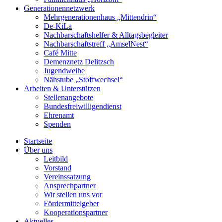
Generationennetzwerk
Mehrgenerationenhaus „Mittendrin“
De-KiLa
Nachbarschaftshelfer & Alltagsbegleiter
Nachbarschaftstreff „AmselNest“
Café Mitte
Demenznetz Delitzsch
Jugendweihe
Nähstube „Stoffwechsel“
Arbeiten & Unterstützen
Stellenangebote
Bundesfreiwilligendienst
Ehrenamt
Spenden
Startseite
Über uns
Leitbild
Vorstand
Vereinssatzung
Ansprechpartner
Wir stellen uns vor
Fördermittelgeber
Kooperationspartner
Aktuelles