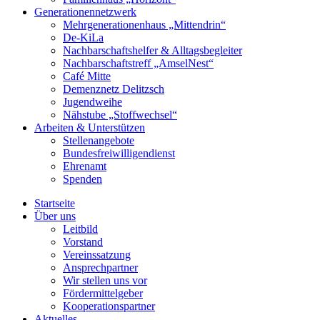
Generationennetzwerk
Mehrgenerationenhaus „Mittendrin“
De-KiLa
Nachbarschaftshelfer & Alltagsbegleiter
Nachbarschaftstreff „AmselNest“
Café Mitte
Demenznetz Delitzsch
Jugendweihe
Nähstube „Stoffwechsel“
Arbeiten & Unterstützen
Stellenangebote
Bundesfreiwilligendienst
Ehrenamt
Spenden
Startseite
Über uns
Leitbild
Vorstand
Vereinssatzung
Ansprechpartner
Wir stellen uns vor
Fördermittelgeber
Kooperationspartner
Aktuelles