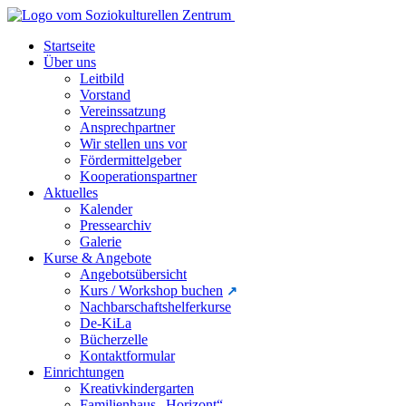
Startseite
Über uns
Leitbild
Vorstand
Vereinssatzung
Ansprechpartner
Wir stellen uns vor
Fördermittelgeber
Kooperationspartner
Aktuelles
Kalender
Pressearchiv
Galerie
Kurse & Angebote
Angebotsübersicht
Kurs / Workshop buchen
Nachbarschaftshelferkurse
De-KiLa
Bücherzelle
Kontaktformular
Einrichtungen
Kreativkindergarten
Familienhaus „Horizont“