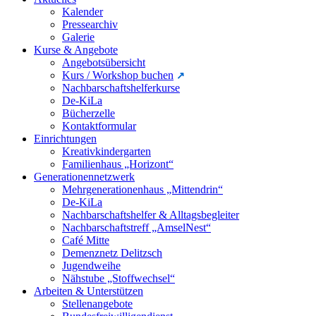
Kalender
Pressearchiv
Galerie
Kurse & Angebote
Angebotsübersicht
Kurs / Workshop buchen
Nachbarschaftshelferkurse
De-KiLa
Bücherzelle
Kontaktformular
Einrichtungen
Kreativkindergarten
Familienhaus „Horizont“
Generationennetzwerk
Mehrgenerationenhaus „Mittendrin“
De-KiLa
Nachbarschaftshelfer & Alltagsbegleiter
Nachbarschaftstreff „AmselNest“
Café Mitte
Demenznetz Delitzsch
Jugendweihe
Nähstube „Stoffwechsel“
Arbeiten & Unterstützen
Stellenangebote