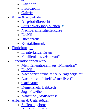
Kalender
Pressearchiv
Galerie
Kurse & Angebote
Angebotsübersicht
Kurs / Workshop buchen
Nachbarschaftshelferkurse
De-KiLa
Bücherzelle
Kontaktformular
Einrichtungen
Kreativkindergarten
Familienhaus „Horizont“
Generationennetzwerk
Mehrgenerationenhaus „Mittendrin“
De-KiLa
Nachbarschaftshelfer & Alltagsbegleiter
Nachbarschaftstreff „AmselNest“
Café Mitte
Demenznetz Delitzsch
Jugendweihe
Nähstube „Stoffwechsel“
Arbeiten & Unterstützen
Stellenangebote