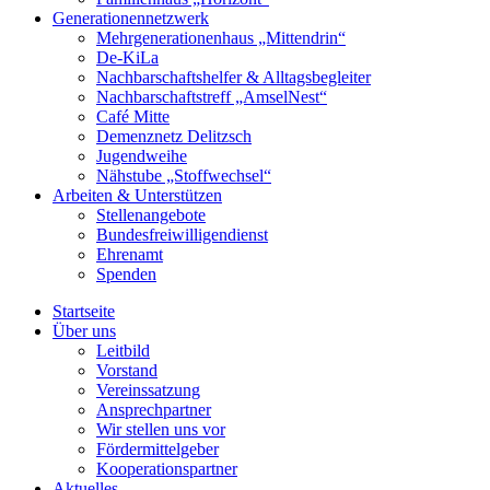
Generationennetzwerk
Mehrgenerationenhaus „Mittendrin“
De-KiLa
Nachbarschaftshelfer & Alltagsbegleiter
Nachbarschaftstreff „AmselNest“
Café Mitte
Demenznetz Delitzsch
Jugendweihe
Nähstube „Stoffwechsel“
Arbeiten & Unterstützen
Stellenangebote
Bundesfreiwilligendienst
Ehrenamt
Spenden
Startseite
Über uns
Leitbild
Vorstand
Vereinssatzung
Ansprechpartner
Wir stellen uns vor
Fördermittelgeber
Kooperationspartner
Aktuelles