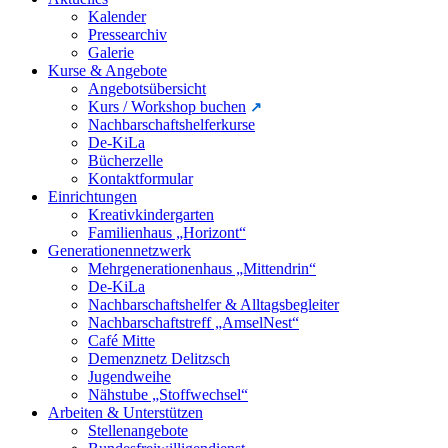
Kalender
Pressearchiv
Galerie
Kurse & Angebote
Angebotsübersicht
Kurs / Workshop buchen
Nachbarschaftshelferkurse
De-KiLa
Bücherzelle
Kontaktformular
Einrichtungen
Kreativkindergarten
Familienhaus „Horizont“
Generationennetzwerk
Mehrgenerationenhaus „Mittendrin“
De-KiLa
Nachbarschaftshelfer & Alltagsbegleiter
Nachbarschaftstreff „AmselNest“
Café Mitte
Demenznetz Delitzsch
Jugendweihe
Nähstube „Stoffwechsel“
Arbeiten & Unterstützen
Stellenangebote