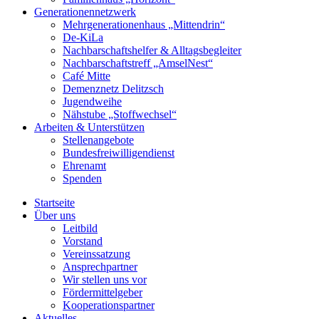
Generationennetzwerk
Mehrgenerationenhaus „Mittendrin“
De-KiLa
Nachbarschaftshelfer & Alltagsbegleiter
Nachbarschaftstreff „AmselNest“
Café Mitte
Demenznetz Delitzsch
Jugendweihe
Nähstube „Stoffwechsel“
Arbeiten & Unterstützen
Stellenangebote
Bundesfreiwilligendienst
Ehrenamt
Spenden
Startseite
Über uns
Leitbild
Vorstand
Vereinssatzung
Ansprechpartner
Wir stellen uns vor
Fördermittelgeber
Kooperationspartner
Aktuelles