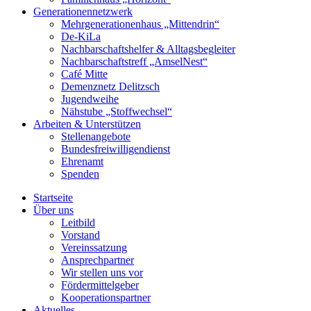
Generationennetzwerk
Mehrgenerationenhaus „Mittendrin“
De-KiLa
Nachbarschaftshelfer & Alltagsbegleiter
Nachbarschaftstreff „AmselNest“
Café Mitte
Demenznetz Delitzsch
Jugendweihe
Nähstube „Stoffwechsel“
Arbeiten & Unterstützen
Stellenangebote
Bundesfreiwilligendienst
Ehrenamt
Spenden
Startseite
Über uns
Leitbild
Vorstand
Vereinssatzung
Ansprechpartner
Wir stellen uns vor
Fördermittelgeber
Kooperationspartner
Aktuelles