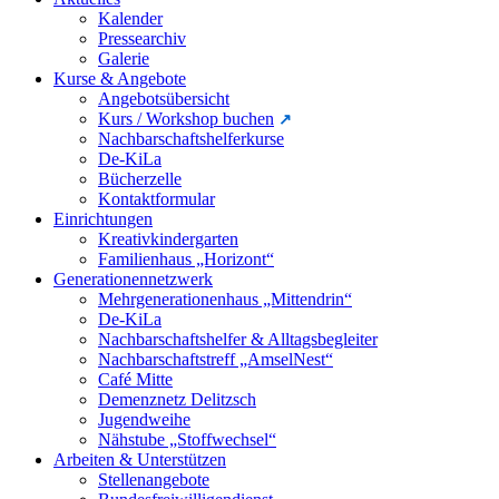
Kalender
Pressearchiv
Galerie
Kurse & Angebote
Angebotsübersicht
Kurs / Workshop buchen
Nachbarschaftshelferkurse
De-KiLa
Bücherzelle
Kontaktformular
Einrichtungen
Kreativkindergarten
Familienhaus „Horizont“
Generationennetzwerk
Mehrgenerationenhaus „Mittendrin“
De-KiLa
Nachbarschaftshelfer & Alltagsbegleiter
Nachbarschaftstreff „AmselNest“
Café Mitte
Demenznetz Delitzsch
Jugendweihe
Nähstube „Stoffwechsel“
Arbeiten & Unterstützen
Stellenangebote