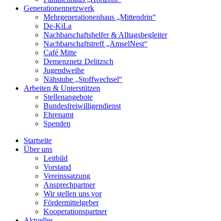
Generationennetzwerk
Mehrgenerationenhaus „Mittendrin“
De-KiLa
Nachbarschaftshelfer & Alltagsbegleiter
Nachbarschaftstreff „AmselNest“
Café Mitte
Demenznetz Delitzsch
Jugendweihe
Nähstube „Stoffwechsel“
Arbeiten & Unterstützen
Stellenangebote
Bundesfreiwilligendienst
Ehrenamt
Spenden
Startseite
Über uns
Leitbild
Vorstand
Vereinssatzung
Ansprechpartner
Wir stellen uns vor
Fördermittelgeber
Kooperationspartner
Aktuelles