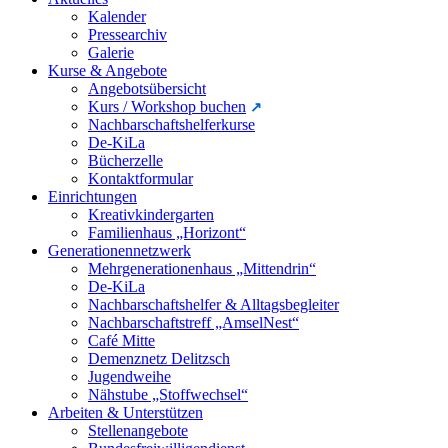
Kalender
Pressearchiv
Galerie
Kurse & Angebote
Angebotsübersicht
Kurs / Workshop buchen
Nachbarschaftshelferkurse
De-KiLa
Bücherzelle
Kontaktformular
Einrichtungen
Kreativkindergarten
Familienhaus „Horizont“
Generationennetzwerk
Mehrgenerationenhaus „Mittendrin“
De-KiLa
Nachbarschaftshelfer & Alltagsbegleiter
Nachbarschaftstreff „AmselNest“
Café Mitte
Demenznetz Delitzsch
Jugendweihe
Nähstube „Stoffwechsel“
Arbeiten & Unterstützen
Stellenangebote