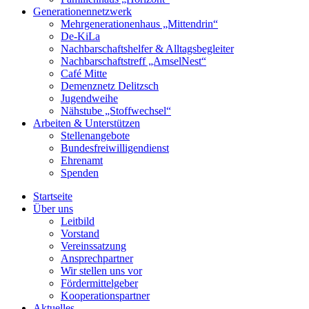
Generationennetzwerk
Mehrgenerationenhaus „Mittendrin“
De-KiLa
Nachbarschaftshelfer & Alltagsbegleiter
Nachbarschaftstreff „AmselNest“
Café Mitte
Demenznetz Delitzsch
Jugendweihe
Nähstube „Stoffwechsel“
Arbeiten & Unterstützen
Stellenangebote
Bundesfreiwilligendienst
Ehrenamt
Spenden
Startseite
Über uns
Leitbild
Vorstand
Vereinssatzung
Ansprechpartner
Wir stellen uns vor
Fördermittelgeber
Kooperationspartner
Aktuelles