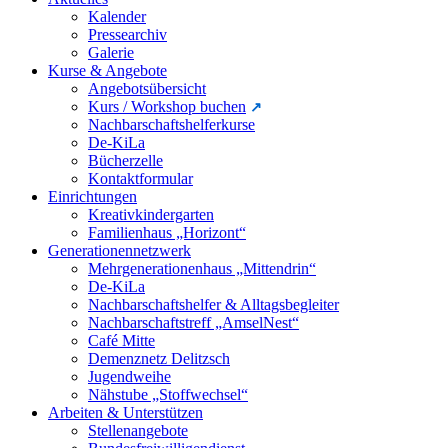
Kalender
Pressearchiv
Galerie
Kurse & Angebote
Angebotsübersicht
Kurs / Workshop buchen
Nachbarschaftshelferkurse
De-KiLa
Bücherzelle
Kontaktformular
Einrichtungen
Kreativkindergarten
Familienhaus „Horizont“
Generationennetzwerk
Mehrgenerationenhaus „Mittendrin“
De-KiLa
Nachbarschaftshelfer & Alltagsbegleiter
Nachbarschaftstreff „AmselNest“
Café Mitte
Demenznetz Delitzsch
Jugendweihe
Nähstube „Stoffwechsel“
Arbeiten & Unterstützen
Stellenangebote