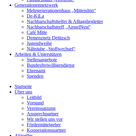
Generationennetzwerk
Mehrgenerationenhaus „Mittendrin“
De-KiLa
Nachbarschaftshelfer & Alltagsbegleiter
Nachbarschaftstreff „AmselNest“
Café Mitte
Demenznetz Delitzsch
Jugendweihe
Nähstube „Stoffwechsel“
Arbeiten & Unterstützen
Stellenangebote
Bundesfreiwilligendienst
Ehrenamt
Spenden
Startseite
Über uns
Leitbild
Vorstand
Vereinssatzung
Ansprechpartner
Wir stellen uns vor
Fördermittelgeber
Kooperationspartner
Aktuelles