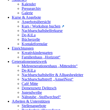
Kalender
Pressearchiv
Galerie
Kurse & Angebote
Angebotsübersicht
Kurs / Workshop buchen
Nachbarschaftshelferkurse
De-KiLa
Bücherzelle
Kontaktformular
Einrichtungen
Kreativkindergarten
Familienhaus „Horizont“
Generationennetzwerk
Mehrgenerationenhaus „Mittendrin“
De-KiLa
Nachbarschaftshelfer & Alltagsbegleiter
Nachbarschaftstreff „AmselNest“
Café Mitte
Demenznetz Delitzsch
Jugendweihe
Nähstube „Stoffwechsel“
Arbeiten & Unterstützen
Stellenangebote