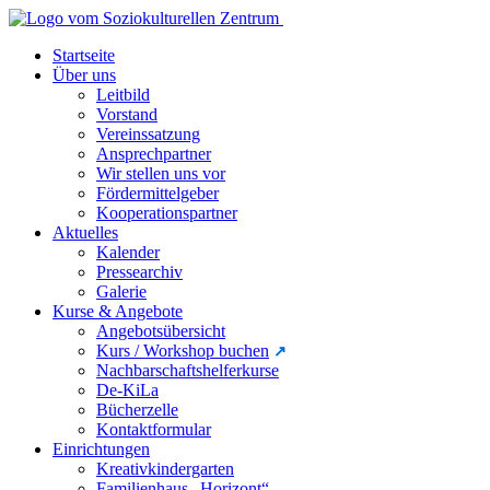
Startseite
Über uns
Leitbild
Vorstand
Vereinssatzung
Ansprechpartner
Wir stellen uns vor
Fördermittelgeber
Kooperationspartner
Aktuelles
Kalender
Pressearchiv
Galerie
Kurse & Angebote
Angebotsübersicht
Kurs / Workshop buchen
Nachbarschaftshelferkurse
De-KiLa
Bücherzelle
Kontaktformular
Einrichtungen
Kreativkindergarten
Familienhaus „Horizont“