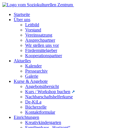
Startseite
Über uns
Leitbild
Vorstand
Vereinssatzung
Ansprechpartner
Wir stellen uns vor
Fördermittelgeber
Kooperationspartner
Aktuelles
Kalender
Pressearchiv
Galerie
Kurse & Angebote
Angebotsübersicht
Kurs / Workshop buchen
Nachbarschaftshelferkurse
De-KiLa
Bücherzelle
Kontaktformular
Einrichtungen
Kreativkindergarten
Familienhaus „Horizont“