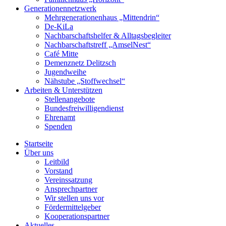
Generationennetzwerk
Mehrgenerationenhaus „Mittendrin“
De-KiLa
Nachbarschaftshelfer & Alltagsbegleiter
Nachbarschaftstreff „AmselNest“
Café Mitte
Demenznetz Delitzsch
Jugendweihe
Nähstube „Stoffwechsel“
Arbeiten & Unterstützen
Stellenangebote
Bundesfreiwilligendienst
Ehrenamt
Spenden
Startseite
Über uns
Leitbild
Vorstand
Vereinssatzung
Ansprechpartner
Wir stellen uns vor
Fördermittelgeber
Kooperationspartner
Aktuelles