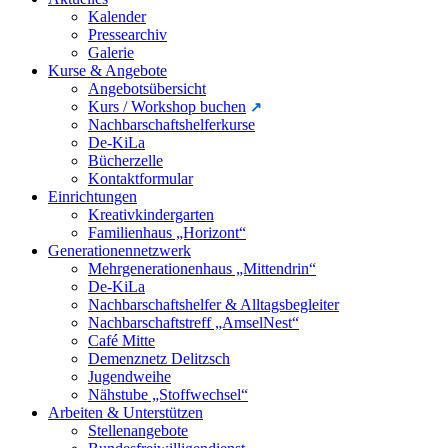
Kalender
Pressearchiv
Galerie
Kurse & Angebote
Angebotsübersicht
Kurs / Workshop buchen
Nachbarschaftshelferkurse
De-KiLa
Bücherzelle
Kontaktformular
Einrichtungen
Kreativkindergarten
Familienhaus „Horizont“
Generationennetzwerk
Mehrgenerationenhaus „Mittendrin“
De-KiLa
Nachbarschaftshelfer & Alltagsbegleiter
Nachbarschaftstreff „AmselNest“
Café Mitte
Demenznetz Delitzsch
Jugendweihe
Nähstube „Stoffwechsel“
Arbeiten & Unterstützen
Stellenangebote