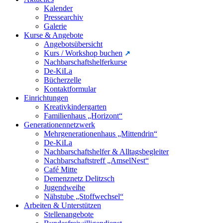
Kalender
Pressearchiv
Galerie
Kurse & Angebote
Angebotsübersicht
Kurs / Workshop buchen
Nachbarschaftshelferkurse
De-KiLa
Bücherzelle
Kontaktformular
Einrichtungen
Kreativkindergarten
Familienhaus „Horizont“
Generationennetzwerk
Mehrgenerationenhaus „Mittendrin“
De-KiLa
Nachbarschaftshelfer & Alltagsbegleiter
Nachbarschaftstreff „AmselNest“
Café Mitte
Demenznetz Delitzsch
Jugendweihe
Nähstube „Stoffwechsel“
Arbeiten & Unterstützen
Stellenangebote