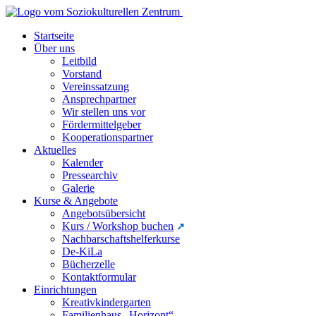
Startseite
Über uns
Leitbild
Vorstand
Vereinssatzung
Ansprechpartner
Wir stellen uns vor
Fördermittelgeber
Kooperationspartner
Aktuelles
Kalender
Pressearchiv
Galerie
Kurse & Angebote
Angebotsübersicht
Kurs / Workshop buchen
Nachbarschaftshelferkurse
De-KiLa
Bücherzelle
Kontaktformular
Einrichtungen
Kreativkindergarten
Familienhaus „Horizont“