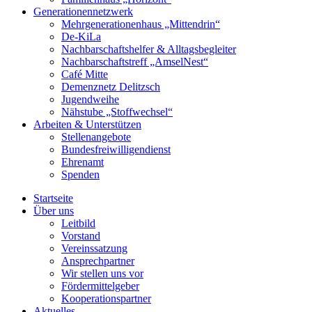
Generationennetzwerk
Mehrgenerationenhaus „Mittendrin“
De-KiLa
Nachbarschaftshelfer & Alltagsbegleiter
Nachbarschaftstreff „AmselNest“
Café Mitte
Demenznetz Delitzsch
Jugendweihe
Nähstube „Stoffwechsel“
Arbeiten & Unterstützen
Stellenangebote
Bundesfreiwilligendienst
Ehrenamt
Spenden
Startseite
Über uns
Leitbild
Vorstand
Vereinssatzung
Ansprechpartner
Wir stellen uns vor
Fördermittelgeber
Kooperationspartner
Aktuelles