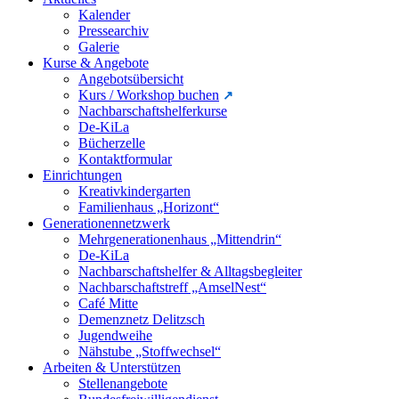
Kalender
Pressearchiv
Galerie
Kurse & Angebote
Angebotsübersicht
Kurs / Workshop buchen
Nachbarschaftshelferkurse
De-KiLa
Bücherzelle
Kontaktformular
Einrichtungen
Kreativkindergarten
Familienhaus „Horizont“
Generationennetzwerk
Mehrgenerationenhaus „Mittendrin“
De-KiLa
Nachbarschaftshelfer & Alltagsbegleiter
Nachbarschaftstreff „AmselNest“
Café Mitte
Demenznetz Delitzsch
Jugendweihe
Nähstube „Stoffwechsel“
Arbeiten & Unterstützen
Stellenangebote