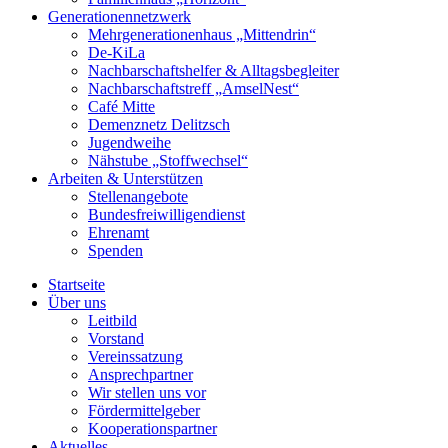
Generationennetzwerk
Mehrgenerationenhaus „Mittendrin“
De-KiLa
Nachbarschaftshelfer & Alltagsbegleiter
Nachbarschaftstreff „AmselNest“
Café Mitte
Demenznetz Delitzsch
Jugendweihe
Nähstube „Stoffwechsel“
Arbeiten & Unterstützen
Stellenangebote
Bundesfreiwilligendienst
Ehrenamt
Spenden
Startseite
Über uns
Leitbild
Vorstand
Vereinssatzung
Ansprechpartner
Wir stellen uns vor
Fördermittelgeber
Kooperationspartner
Aktuelles