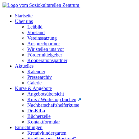
Startseite
Über uns
Leitbild
Vorstand
Vereinssatzung
Ansprechpartner
Wir stellen uns vor
Fördermittelgeber
Kooperationspartner
Aktuelles
Kalender
Pressearchiv
Galerie
Kurse & Angebote
Angebotsübersicht
Kurs / Workshop buchen
Nachbarschaftshelferkurse
De-KiLa
Bücherzelle
Kontaktformular
Einrichtungen
Kreativkindergarten
Familienhaus „Horizont“