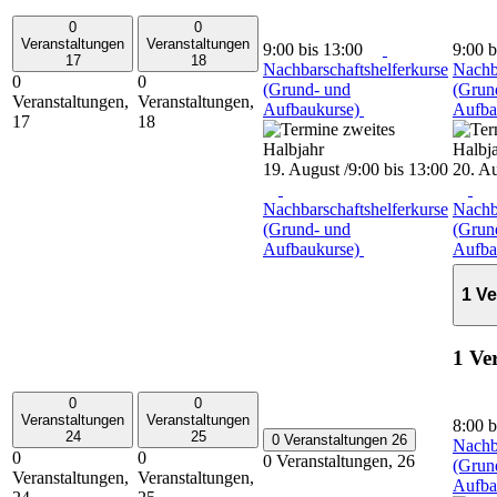
0
0
Veranstaltungen
Veranstaltungen
9:00
bis
13:00
9:00
b
17
18
Nachbarschaftshelferkurse
Nachb
0
0
(Grund- und
(Grun
Veranstaltungen,
Veranstaltungen,
Aufbaukurse)
Aufba
17
18
19. August /9:00
bis
13:00
20. Au
Nachbarschaftshelferkurse
Nachb
(Grund- und
(Grun
Aufbaukurse)
Aufba
1 V
1 Ve
0
0
Veranstaltungen
Veranstaltungen
8:00
b
24
25
0 Veranstaltungen
26
Nachb
0
0
0 Veranstaltungen,
26
(Grun
Veranstaltungen,
Veranstaltungen,
Aufba