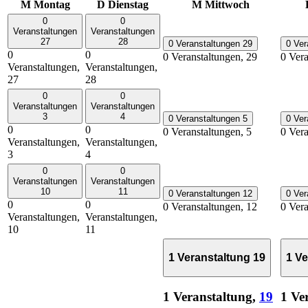
M
Montag
D
Dienstag
M
Mittwoch
0
0
Veranstaltungen
Veranstaltungen
27
28
0 Veranstaltungen
29
0 Ver
0
0
0 Veranstaltungen,
29
0 Ver
Veranstaltungen,
Veranstaltungen,
27
28
0
0
Veranstaltungen
Veranstaltungen
3
4
0 Veranstaltungen
5
0 Ver
0
0
0 Veranstaltungen,
5
0 Ver
Veranstaltungen,
Veranstaltungen,
3
4
0
0
Veranstaltungen
Veranstaltungen
10
11
0 Veranstaltungen
12
0 Ver
0
0
0 Veranstaltungen,
12
0 Ver
Veranstaltungen,
Veranstaltungen,
10
11
1 Veranstaltung
19
1 V
1 Veranstaltung,
19
1 Ve