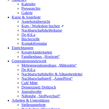
Kalender
Pressearchiv
Galerie
Kurse & Angebote
Angebotsübersicht
Kurs / Workshop buchen
Nachbarschaftshelferkurse
De-KiLa
Bücherzelle
Kontaktformular
Einrichtungen
Kreativkindergarten
Familienhaus „Horizont“
Generationennetzwerk
Mehrgenerationenhaus „Mittendrin“
De-KiLa
Nachbarschaftshelfer & Alltagsbegleiter
Nachbarschaftstreff „AmselNest“
Café Mitte
Demenznetz Delitzsch
Jugendweihe
Nähstube „Stoffwechsel“
Arbeiten & Unterstützen
Stellenangebote