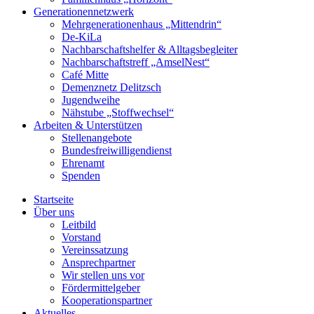
Generationennetzwerk
Mehrgenerationenhaus „Mittendrin“
De-KiLa
Nachbarschaftshelfer & Alltagsbegleiter
Nachbarschaftstreff „AmselNest“
Café Mitte
Demenznetz Delitzsch
Jugendweihe
Nähstube „Stoffwechsel“
Arbeiten & Unterstützen
Stellenangebote
Bundesfreiwilligendienst
Ehrenamt
Spenden
Startseite
Über uns
Leitbild
Vorstand
Vereinssatzung
Ansprechpartner
Wir stellen uns vor
Fördermittelgeber
Kooperationspartner
Aktuelles