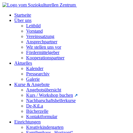
Startseite
Über uns
Leitbild
Vorstand
Vereinssatzung
Ansprechpartner
Wir stellen uns vor
Fördermittelgeber
Kooperationspartner
Aktuelles
Kalender
Pressearchiv
Galerie
Kurse & Angebote
Angebotsübersicht
Kurs / Workshop buchen
Nachbarschaftshelferkurse
De-KiLa
Bücherzelle
Kontaktformular
Einrichtungen
Kreativkindergarten
Familienhaus „Horizont“