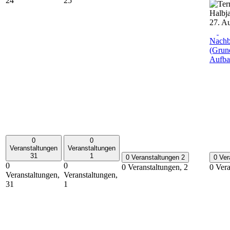
24
25
27. Au
Nachb
(Grun
Aufba
0
0
Veranstaltungen
Veranstaltungen
31
1
0 Veranstaltungen
2
0 Ver
0
0
0 Veranstaltungen,
2
0 Ver
Veranstaltungen,
Veranstaltungen,
31
1