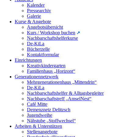
Kalender
Pressearchiv
Galerie
Kurse & Angebote
Angebotsübersicht
Kurs / Workshop buchen
Nachbarschaftshelferkurse
De-KiLa
Bücherzelle
Kontaktformular
Einrichtungen
Kreativkindergarten
Familienhaus „Horizont“
Generationennetzwerk
Mehrgenerationenhaus „Mittendrin“
De-KiLa
Nachbarschaftshelfer & Alltagsbegleiter
Nachbarschaftstreff „AmselNest“
Café Mitte
Demenznetz Delitzsch
Jugendweihe
Nähstube „Stoffwechsel“
Arbeiten & Unterstützen
Stellenangebote