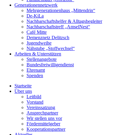
Generationennetzwerk
Mehrgenerationenhaus „Mittendrin“
De-KiLa
Nachbarschaftshelfer & Alltagsbegleiter
Nachbarschaftstreff „AmselNest“
Café Mitte
Demenznetz Delitzsch
Jugendweihe
Nähstube „Stoffwechsel“
Arbeiten & Unterstützen
Stellenangebote
Bundesfreiwilligendienst
Ehrenamt
Spenden
Startseite
Über uns
Leitbild
Vorstand
Vereinssatzung
Ansprechpartner
Wir stellen uns vor
Fördermittelgeber
Kooperationspartner
Aktuelles