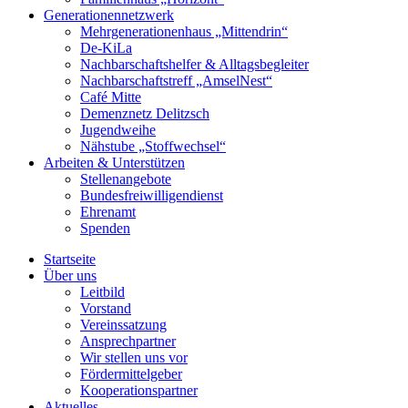
Generationennetzwerk
Mehrgenerationenhaus „Mittendrin“
De-KiLa
Nachbarschaftshelfer & Alltagsbegleiter
Nachbarschaftstreff „AmselNest“
Café Mitte
Demenznetz Delitzsch
Jugendweihe
Nähstube „Stoffwechsel“
Arbeiten & Unterstützen
Stellenangebote
Bundesfreiwilligendienst
Ehrenamt
Spenden
Startseite
Über uns
Leitbild
Vorstand
Vereinssatzung
Ansprechpartner
Wir stellen uns vor
Fördermittelgeber
Kooperationspartner
Aktuelles