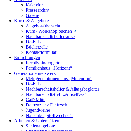
Kalender
Pressearchiv
Galerie
Kurse & Angebote
Angebotsübersicht
Kurs / Workshop buchen
Nachbarschaftshelferkurse
De-KiLa
Bücherzelle
Kontaktformular
Einrichtungen
Kreativkindergarten
Familienhaus „Horizont“
Generationennetzwerk
Mehrgenerationenhaus „Mittendrin“
De-KiLa
Nachbarschaftshelfer & Alltagsbegleiter
Nachbarschaftstreff „AmselNest“
Café Mitte
Demenznetz Delitzsch
Jugendweihe
Nähstube „Stoffwechsel“
Arbeiten & Unterstützen
Stellenangebote