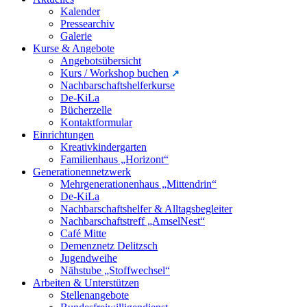
Kalender
Pressearchiv
Galerie
Kurse & Angebote
Angebotsübersicht
Kurs / Workshop buchen
Nachbarschaftshelferkurse
De-KiLa
Bücherzelle
Kontaktformular
Einrichtungen
Kreativkindergarten
Familienhaus „Horizont“
Generationennetzwerk
Mehrgenerationenhaus „Mittendrin“
De-KiLa
Nachbarschaftshelfer & Alltagsbegleiter
Nachbarschaftstreff „AmselNest“
Café Mitte
Demenznetz Delitzsch
Jugendweihe
Nähstube „Stoffwechsel“
Arbeiten & Unterstützen
Stellenangebote