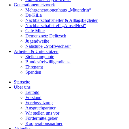
Generationennetzwerk
Mehrgenerationenhaus „Mittendrin“
De-KiLa
Nachbarschaftshelfer & Alltagsbegleiter
Nachbarschaftstreff „AmselNest“
Café Mitte
Demenznetz Delitzsch
Jugendweihe
Nähstube „Stoffwechsel“
Arbeiten & Unterstützen
Stellenangebote
Bundesfreiwilligendienst
Ehrenamt
Spenden
Startseite
Über uns
Leitbild
Vorstand
Vereinssatzung
Ansprechpartner
Wir stellen uns vor
Fördermittelgeber
Kooperationspartner
Aktuelles