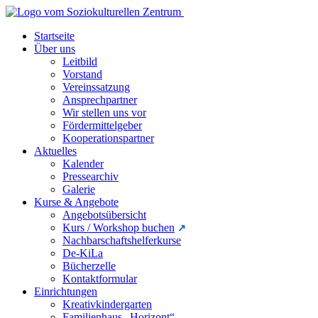
Startseite
Über uns
Leitbild
Vorstand
Vereinssatzung
Ansprechpartner
Wir stellen uns vor
Fördermittelgeber
Kooperationspartner
Aktuelles
Kalender
Pressearchiv
Galerie
Kurse & Angebote
Angebotsübersicht
Kurs / Workshop buchen
Nachbarschaftshelferkurse
De-KiLa
Bücherzelle
Kontaktformular
Einrichtungen
Kreativkindergarten
Familienhaus „Horizont“