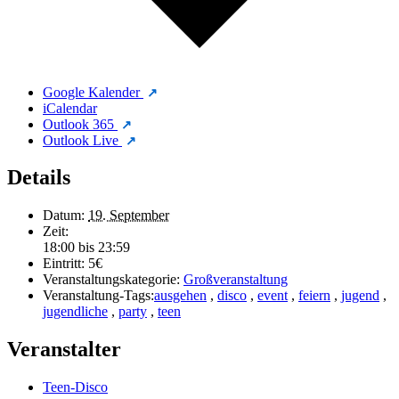
Google Kalender
iCalendar
Outlook 365
Outlook Live
Details
Datum:
19. September
Zeit:
18:00 bis 23:59
Eintritt:
5€
Veranstaltungskategorie:
Großveranstaltung
Veranstaltung-Tags:
ausgehen
,
disco
,
event
,
feiern
,
jugend
,
jugendliche
,
party
,
teen
Veranstalter
Teen-Disco