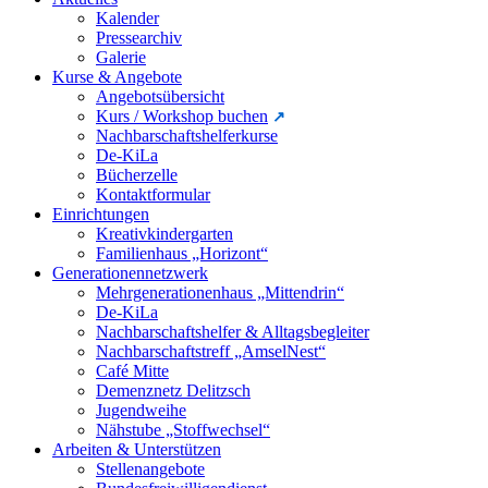
Kalender
Pressearchiv
Galerie
Kurse & Angebote
Angebotsübersicht
Kurs / Workshop buchen
Nachbarschaftshelferkurse
De-KiLa
Bücherzelle
Kontaktformular
Einrichtungen
Kreativkindergarten
Familienhaus „Horizont“
Generationennetzwerk
Mehrgenerationenhaus „Mittendrin“
De-KiLa
Nachbarschaftshelfer & Alltagsbegleiter
Nachbarschaftstreff „AmselNest“
Café Mitte
Demenznetz Delitzsch
Jugendweihe
Nähstube „Stoffwechsel“
Arbeiten & Unterstützen
Stellenangebote