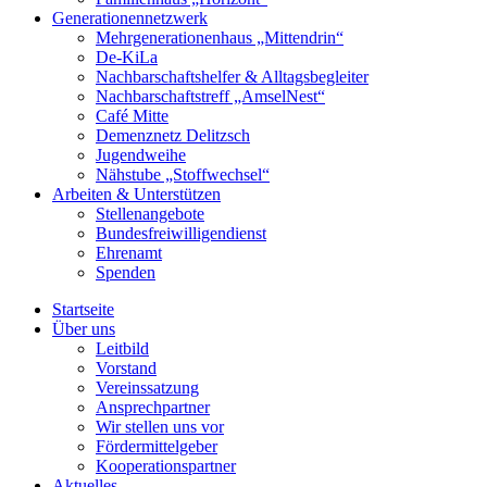
Generationennetzwerk
Mehrgenerationenhaus „Mittendrin“
De-KiLa
Nachbarschaftshelfer & Alltagsbegleiter
Nachbarschaftstreff „AmselNest“
Café Mitte
Demenznetz Delitzsch
Jugendweihe
Nähstube „Stoffwechsel“
Arbeiten & Unterstützen
Stellenangebote
Bundesfreiwilligendienst
Ehrenamt
Spenden
Startseite
Über uns
Leitbild
Vorstand
Vereinssatzung
Ansprechpartner
Wir stellen uns vor
Fördermittelgeber
Kooperationspartner
Aktuelles