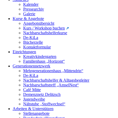
Kalender
Pressearchiv
Galerie
Kurse & Angebote
Angebotsübersicht
Kurs / Workshop buchen
Nachbarschaftshelferkurse
De-KiLa
Bücherzelle
Kontaktformular
Einrichtungen
Kreativkindergarten
Familienhaus „Horizont“
Generationennetzwerk
Mehrgenerationenhaus „Mittendrin“
De-KiLa
Nachbarschaftshelfer & Alltagsbegleiter
Nachbarschaftstreff „AmselNest“
Café Mitte
Demenznetz Delitzsch
Jugendweihe
Nähstube „Stoffwechsel“
Arbeiten & Unterstützen
Stellenangebote