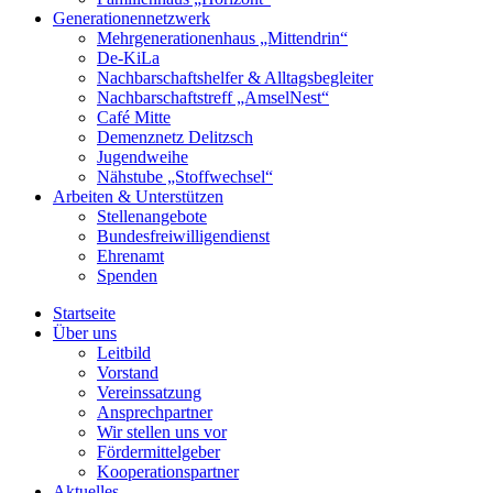
Generationennetzwerk
Mehrgenerationenhaus „Mittendrin“
De-KiLa
Nachbarschaftshelfer & Alltagsbegleiter
Nachbarschaftstreff „AmselNest“
Café Mitte
Demenznetz Delitzsch
Jugendweihe
Nähstube „Stoffwechsel“
Arbeiten & Unterstützen
Stellenangebote
Bundesfreiwilligendienst
Ehrenamt
Spenden
Startseite
Über uns
Leitbild
Vorstand
Vereinssatzung
Ansprechpartner
Wir stellen uns vor
Fördermittelgeber
Kooperationspartner
Aktuelles