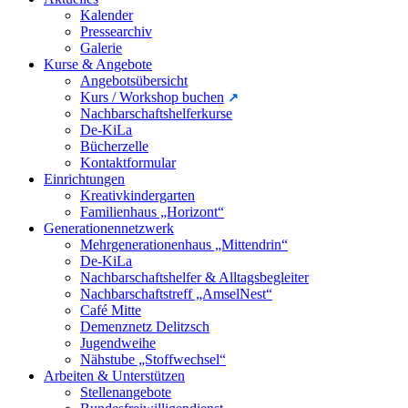
Kalender
Pressearchiv
Galerie
Kurse & Angebote
Angebotsübersicht
Kurs / Workshop buchen
Nachbarschaftshelferkurse
De-KiLa
Bücherzelle
Kontaktformular
Einrichtungen
Kreativkindergarten
Familienhaus „Horizont“
Generationennetzwerk
Mehrgenerationenhaus „Mittendrin“
De-KiLa
Nachbarschaftshelfer & Alltagsbegleiter
Nachbarschaftstreff „AmselNest“
Café Mitte
Demenznetz Delitzsch
Jugendweihe
Nähstube „Stoffwechsel“
Arbeiten & Unterstützen
Stellenangebote