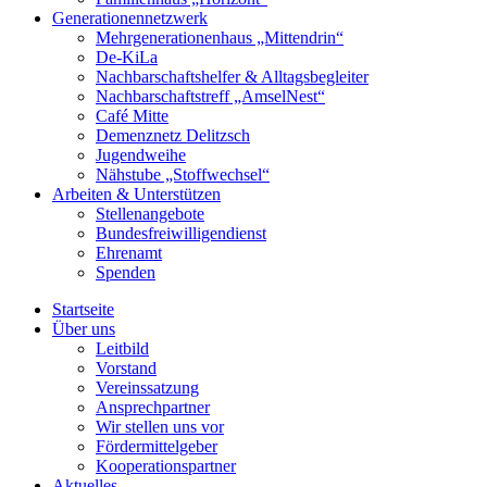
Generationennetzwerk
Mehrgenerationenhaus „Mittendrin“
De-KiLa
Nachbarschaftshelfer & Alltagsbegleiter
Nachbarschaftstreff „AmselNest“
Café Mitte
Demenznetz Delitzsch
Jugendweihe
Nähstube „Stoffwechsel“
Arbeiten & Unterstützen
Stellenangebote
Bundesfreiwilligendienst
Ehrenamt
Spenden
Startseite
Über uns
Leitbild
Vorstand
Vereinssatzung
Ansprechpartner
Wir stellen uns vor
Fördermittelgeber
Kooperationspartner
Aktuelles