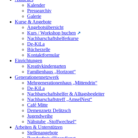
Kalender
Pressearchiv
Galerie
Kurse & Angebote
Angebotsübersicht
Kurs / Workshop buchen
Nachbarschaftshelferkurse
De-KiLa
Bücherzelle
Kontaktformular
Einrichtungen
Kreativkindergarten
Familienhaus „Horizont“
Generationennetzwerk
Mehrgenerationenhaus „Mittendrin“
De-KiLa
Nachbarschaftshelfer & Alltagsbegleiter
Nachbarschaftstreff „AmselNest“
Café Mitte
Demenznetz Delitzsch
Jugendweihe
Nähstube „Stoffwechsel“
Arbeiten & Unterstützen
Stellenangebote