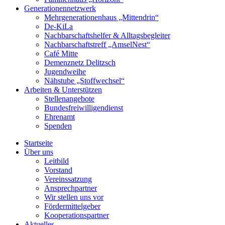
Generationennetzwerk
Mehrgenerationenhaus „Mittendrin“
De-KiLa
Nachbarschaftshelfer & Alltagsbegleiter
Nachbarschaftstreff „AmselNest“
Café Mitte
Demenznetz Delitzsch
Jugendweihe
Nähstube „Stoffwechsel“
Arbeiten & Unterstützen
Stellenangebote
Bundesfreiwilligendienst
Ehrenamt
Spenden
Startseite
Über uns
Leitbild
Vorstand
Vereinssatzung
Ansprechpartner
Wir stellen uns vor
Fördermittelgeber
Kooperationspartner
Aktuelles