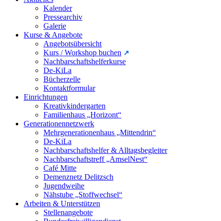
Kalender
Pressearchiv
Galerie
Kurse & Angebote
Angebotsübersicht
Kurs / Workshop buchen
Nachbarschaftshelferkurse
De-KiLa
Bücherzelle
Kontaktformular
Einrichtungen
Kreativkindergarten
Familienhaus „Horizont“
Generationennetzwerk
Mehrgenerationenhaus „Mittendrin“
De-KiLa
Nachbarschaftshelfer & Alltagsbegleiter
Nachbarschaftstreff „AmselNest“
Café Mitte
Demenznetz Delitzsch
Jugendweihe
Nähstube „Stoffwechsel“
Arbeiten & Unterstützen
Stellenangebote