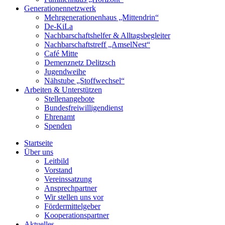
Generationennetzwerk
Mehrgenerationenhaus „Mittendrin“
De-KiLa
Nachbarschaftshelfer & Alltagsbegleiter
Nachbarschaftstreff „AmselNest“
Café Mitte
Demenznetz Delitzsch
Jugendweihe
Nähstube „Stoffwechsel“
Arbeiten & Unterstützen
Stellenangebote
Bundesfreiwilligendienst
Ehrenamt
Spenden
Startseite
Über uns
Leitbild
Vorstand
Vereinssatzung
Ansprechpartner
Wir stellen uns vor
Fördermittelgeber
Kooperationspartner
Aktuelles