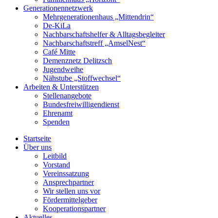
Generationennetzwerk
Mehrgenerationenhaus „Mittendrin“
De-KiLa
Nachbarschaftshelfer & Alltagsbegleiter
Nachbarschaftstreff „AmselNest“
Café Mitte
Demenznetz Delitzsch
Jugendweihe
Nähstube „Stoffwechsel“
Arbeiten & Unterstützen
Stellenangebote
Bundesfreiwilligendienst
Ehrenamt
Spenden
Startseite
Über uns
Leitbild
Vorstand
Vereinssatzung
Ansprechpartner
Wir stellen uns vor
Fördermittelgeber
Kooperationspartner
Aktuelles