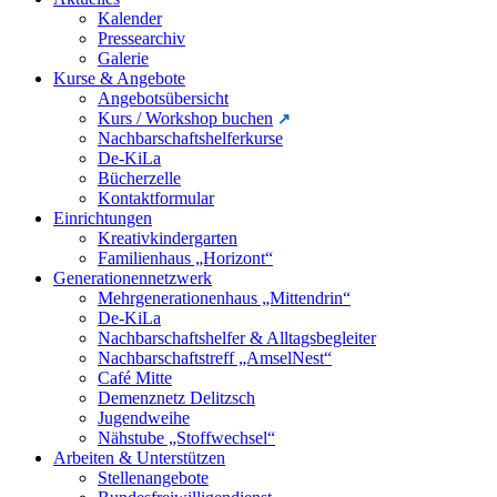
Kalender
Pressearchiv
Galerie
Kurse & Angebote
Angebotsübersicht
Kurs / Workshop buchen
Nachbarschaftshelferkurse
De-KiLa
Bücherzelle
Kontaktformular
Einrichtungen
Kreativkindergarten
Familienhaus „Horizont“
Generationennetzwerk
Mehrgenerationenhaus „Mittendrin“
De-KiLa
Nachbarschaftshelfer & Alltagsbegleiter
Nachbarschaftstreff „AmselNest“
Café Mitte
Demenznetz Delitzsch
Jugendweihe
Nähstube „Stoffwechsel“
Arbeiten & Unterstützen
Stellenangebote