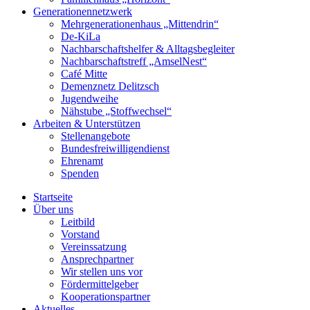
Generationennetzwerk
Mehrgenerationenhaus „Mittendrin“
De-KiLa
Nachbarschaftshelfer & Alltagsbegleiter
Nachbarschaftstreff „AmselNest“
Café Mitte
Demenznetz Delitzsch
Jugendweihe
Nähstube „Stoffwechsel“
Arbeiten & Unterstützen
Stellenangebote
Bundesfreiwilligendienst
Ehrenamt
Spenden
Startseite
Über uns
Leitbild
Vorstand
Vereinssatzung
Ansprechpartner
Wir stellen uns vor
Fördermittelgeber
Kooperationspartner
Aktuelles