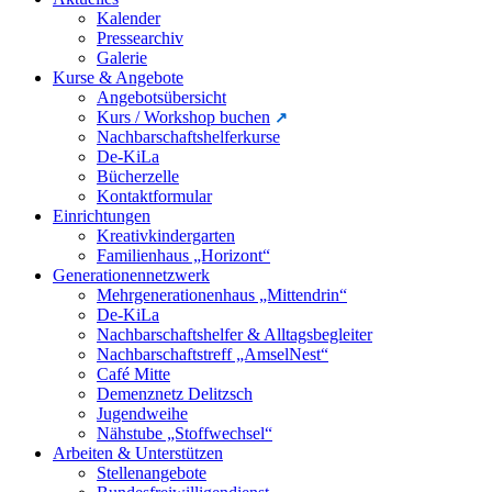
Kalender
Pressearchiv
Galerie
Kurse & Angebote
Angebotsübersicht
Kurs / Workshop buchen
Nachbarschaftshelferkurse
De-KiLa
Bücherzelle
Kontaktformular
Einrichtungen
Kreativkindergarten
Familienhaus „Horizont“
Generationennetzwerk
Mehrgenerationenhaus „Mittendrin“
De-KiLa
Nachbarschaftshelfer & Alltagsbegleiter
Nachbarschaftstreff „AmselNest“
Café Mitte
Demenznetz Delitzsch
Jugendweihe
Nähstube „Stoffwechsel“
Arbeiten & Unterstützen
Stellenangebote