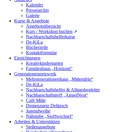
Kalender
Pressearchiv
Galerie
Kurse & Angebote
Angebotsübersicht
Kurs / Workshop buchen
Nachbarschaftshelferkurse
De-KiLa
Bücherzelle
Kontaktformular
Einrichtungen
Kreativkindergarten
Familienhaus „Horizont“
Generationennetzwerk
Mehrgenerationenhaus „Mittendrin“
De-KiLa
Nachbarschaftshelfer & Alltagsbegleiter
Nachbarschaftstreff „AmselNest“
Café Mitte
Demenznetz Delitzsch
Jugendweihe
Nähstube „Stoffwechsel“
Arbeiten & Unterstützen
Stellenangebote