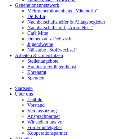
Generationennetzwerk
Mehrgenerationenhaus „Mittendrin“
De-KiLa
Nachbarschaftshelfer & Alltagsbegleiter
Nachbarschaftstreff „AmselNest“
Café Mitte
Demenznetz Delitzsch
Jugendweihe
Nähstube „Stoffwechsel“
Arbeiten & Unterstützen
Stellenangebote
Bundesfreiwilligendienst
Ehrenamt
Spenden
Startseite
Über uns
Leitbild
Vorstand
Vereinssatzung
Ansprechpartner
Wir stellen uns vor
Fördermittelgeber
Kooperationspartner
Aktuelles