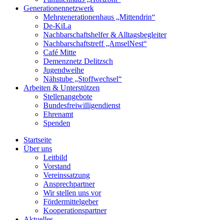
Generationennetzwerk
Mehrgenerationenhaus „Mittendrin“
De-KiLa
Nachbarschaftshelfer & Alltagsbegleiter
Nachbarschaftstreff „AmselNest“
Café Mitte
Demenznetz Delitzsch
Jugendweihe
Nähstube „Stoffwechsel“
Arbeiten & Unterstützen
Stellenangebote
Bundesfreiwilligendienst
Ehrenamt
Spenden
Startseite
Über uns
Leitbild
Vorstand
Vereinssatzung
Ansprechpartner
Wir stellen uns vor
Fördermittelgeber
Kooperationspartner
Aktuelles