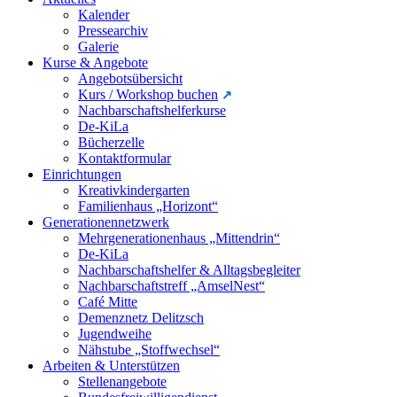
Kalender
Pressearchiv
Galerie
Kurse & Angebote
Angebotsübersicht
Kurs / Workshop buchen
Nachbarschaftshelferkurse
De-KiLa
Bücherzelle
Kontaktformular
Einrichtungen
Kreativkindergarten
Familienhaus „Horizont“
Generationennetzwerk
Mehrgenerationenhaus „Mittendrin“
De-KiLa
Nachbarschaftshelfer & Alltagsbegleiter
Nachbarschaftstreff „AmselNest“
Café Mitte
Demenznetz Delitzsch
Jugendweihe
Nähstube „Stoffwechsel“
Arbeiten & Unterstützen
Stellenangebote