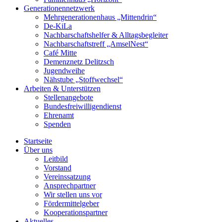
Generationennetzwerk
Mehrgenerationenhaus „Mittendrin“
De-KiLa
Nachbarschaftshelfer & Alltagsbegleiter
Nachbarschaftstreff „AmselNest“
Café Mitte
Demenznetz Delitzsch
Jugendweihe
Nähstube „Stoffwechsel“
Arbeiten & Unterstützen
Stellenangebote
Bundesfreiwilligendienst
Ehrenamt
Spenden
Startseite
Über uns
Leitbild
Vorstand
Vereinssatzung
Ansprechpartner
Wir stellen uns vor
Fördermittelgeber
Kooperationspartner
Aktuelles