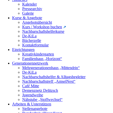
Kalender
Pressearchiv
Galerie
Kurse & Angebote
Angebotsübersicht
Kurs / Workshop buchen
Nachbarschaftshelferkurse
De-KiLa
Bücherzelle
Kontaktformular
Einrichtungen
Kreativkindergarten
Familienhaus „Horizont“
Generationennetzwerk
Mehrgenerationenhaus „Mittendrin“
De-KiLa
Nachbarschaftshelfer & Alltagsbegleiter
Nachbarschaftstreff „AmselNest“
Café Mitte
Demenznetz Delitzsch
Jugendweihe
Nähstube „Stoffwechsel“
Arbeiten & Unterstützen
Stellenangebote