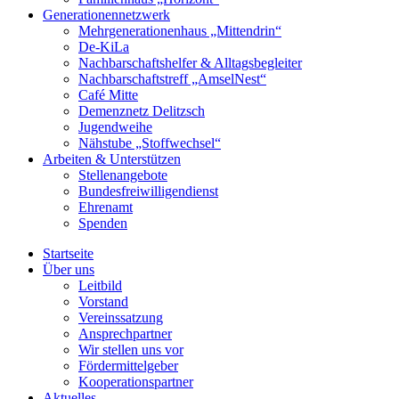
Generationennetzwerk
Mehrgenerationenhaus „Mittendrin“
De-KiLa
Nachbarschaftshelfer & Alltagsbegleiter
Nachbarschaftstreff „AmselNest“
Café Mitte
Demenznetz Delitzsch
Jugendweihe
Nähstube „Stoffwechsel“
Arbeiten & Unterstützen
Stellenangebote
Bundesfreiwilligendienst
Ehrenamt
Spenden
Startseite
Über uns
Leitbild
Vorstand
Vereinssatzung
Ansprechpartner
Wir stellen uns vor
Fördermittelgeber
Kooperationspartner
Aktuelles