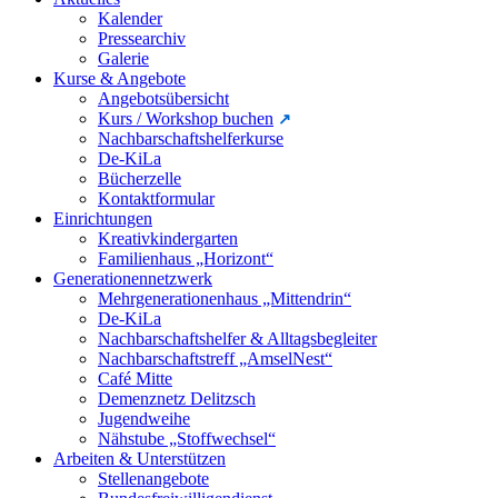
Kalender
Pressearchiv
Galerie
Kurse & Angebote
Angebotsübersicht
Kurs / Workshop buchen
Nachbarschaftshelferkurse
De-KiLa
Bücherzelle
Kontaktformular
Einrichtungen
Kreativkindergarten
Familienhaus „Horizont“
Generationennetzwerk
Mehrgenerationenhaus „Mittendrin“
De-KiLa
Nachbarschaftshelfer & Alltagsbegleiter
Nachbarschaftstreff „AmselNest“
Café Mitte
Demenznetz Delitzsch
Jugendweihe
Nähstube „Stoffwechsel“
Arbeiten & Unterstützen
Stellenangebote