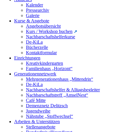
Kalender
Pressearchiv
Galerie
Kurse & Angebote
Angebotsübersicht
Kurs / Workshop buchen
Nachbarschaftshelferkurse
De-KiLa
Bücherzelle
Kontaktformular
Einrichtungen
Kreativkindergarten
Familienhaus „Horizont“
Generationennetzwerk
Mehrgenerationenhaus „Mittendrin“
De-KiLa
Nachbarschaftshelfer & Alltagsbegleiter
Nachbarschaftstreff „AmselNest“
Café Mitte
Demenznetz Delitzsch
Jugendweihe
Nähstube „Stoffwechsel“
Arbeiten & Unterstützen
Stellenangebote