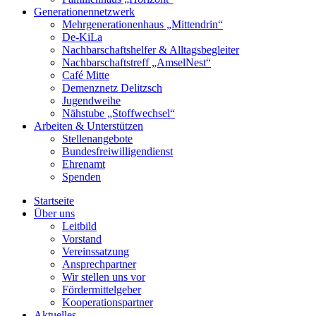
Generationennetzwerk
Mehrgenerationenhaus „Mittendrin“
De-KiLa
Nachbarschaftshelfer & Alltagsbegleiter
Nachbarschaftstreff „AmselNest“
Café Mitte
Demenznetz Delitzsch
Jugendweihe
Nähstube „Stoffwechsel“
Arbeiten & Unterstützen
Stellenangebote
Bundesfreiwilligendienst
Ehrenamt
Spenden
Startseite
Über uns
Leitbild
Vorstand
Vereinssatzung
Ansprechpartner
Wir stellen uns vor
Fördermittelgeber
Kooperationspartner
Aktuelles