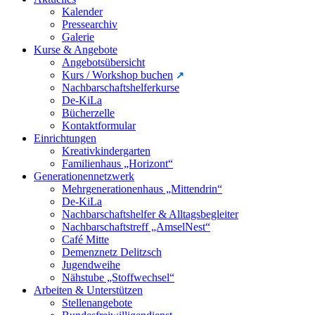
Kalender
Pressearchiv
Galerie
Kurse & Angebote
Angebotsübersicht
Kurs / Workshop buchen
Nachbarschaftshelferkurse
De-KiLa
Bücherzelle
Kontaktformular
Einrichtungen
Kreativkindergarten
Familienhaus „Horizont“
Generationennetzwerk
Mehrgenerationenhaus „Mittendrin“
De-KiLa
Nachbarschaftshelfer & Alltagsbegleiter
Nachbarschaftstreff „AmselNest“
Café Mitte
Demenznetz Delitzsch
Jugendweihe
Nähstube „Stoffwechsel“
Arbeiten & Unterstützen
Stellenangebote