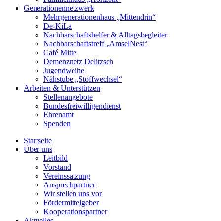
Generationennetzwerk
Mehrgenerationenhaus „Mittendrin“
De-KiLa
Nachbarschaftshelfer & Alltagsbegleiter
Nachbarschaftstreff „AmselNest“
Café Mitte
Demenznetz Delitzsch
Jugendweihe
Nähstube „Stoffwechsel“
Arbeiten & Unterstützen
Stellenangebote
Bundesfreiwilligendienst
Ehrenamt
Spenden
Startseite
Über uns
Leitbild
Vorstand
Vereinssatzung
Ansprechpartner
Wir stellen uns vor
Fördermittelgeber
Kooperationspartner
Aktuelles