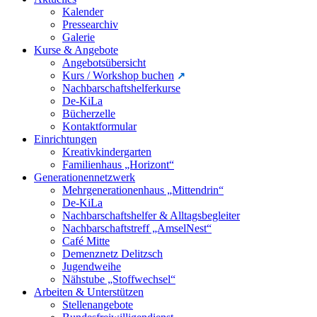
Kalender
Pressearchiv
Galerie
Kurse & Angebote
Angebotsübersicht
Kurs / Workshop buchen
Nachbarschaftshelferkurse
De-KiLa
Bücherzelle
Kontaktformular
Einrichtungen
Kreativkindergarten
Familienhaus „Horizont“
Generationennetzwerk
Mehrgenerationenhaus „Mittendrin“
De-KiLa
Nachbarschaftshelfer & Alltagsbegleiter
Nachbarschaftstreff „AmselNest“
Café Mitte
Demenznetz Delitzsch
Jugendweihe
Nähstube „Stoffwechsel“
Arbeiten & Unterstützen
Stellenangebote