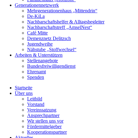
Generationennetzwerk
Mehrgenerationenhaus „Mittendrin“
De-KiLa
Nachbarschaftshelfer & Alltagsbegleiter
Nachbarschaftstreff „AmselNest“
Café Mitte
Demenznetz Delitzsch
Jugendweihe
Nähstube „Stoffwechsel“
Arbeiten & Unterstützen
Stellenangebote
Bundesfreiwilligendienst
Ehrenamt
Spenden
Startseite
Über uns
Leitbild
Vorstand
Vereinssatzung
Ansprechpartner
Wir stellen uns vor
Fördermittelgeber
Kooperationspartner
Aktuelles