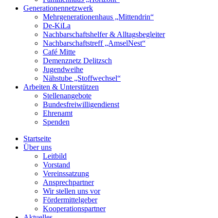
Generationennetzwerk
Mehrgenerationenhaus „Mittendrin“
De-KiLa
Nachbarschaftshelfer & Alltagsbegleiter
Nachbarschaftstreff „AmselNest“
Café Mitte
Demenznetz Delitzsch
Jugendweihe
Nähstube „Stoffwechsel“
Arbeiten & Unterstützen
Stellenangebote
Bundesfreiwilligendienst
Ehrenamt
Spenden
Startseite
Über uns
Leitbild
Vorstand
Vereinssatzung
Ansprechpartner
Wir stellen uns vor
Fördermittelgeber
Kooperationspartner
Aktuelles