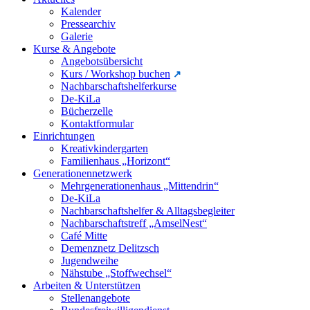
Kalender
Pressearchiv
Galerie
Kurse & Angebote
Angebotsübersicht
Kurs / Workshop buchen
Nachbarschaftshelferkurse
De-KiLa
Bücherzelle
Kontaktformular
Einrichtungen
Kreativkindergarten
Familienhaus „Horizont“
Generationennetzwerk
Mehrgenerationenhaus „Mittendrin“
De-KiLa
Nachbarschaftshelfer & Alltagsbegleiter
Nachbarschaftstreff „AmselNest“
Café Mitte
Demenznetz Delitzsch
Jugendweihe
Nähstube „Stoffwechsel“
Arbeiten & Unterstützen
Stellenangebote