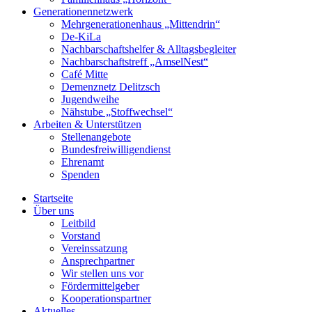
Generationennetzwerk
Mehrgenerationenhaus „Mittendrin“
De-KiLa
Nachbarschaftshelfer & Alltagsbegleiter
Nachbarschaftstreff „AmselNest“
Café Mitte
Demenznetz Delitzsch
Jugendweihe
Nähstube „Stoffwechsel“
Arbeiten & Unterstützen
Stellenangebote
Bundesfreiwilligendienst
Ehrenamt
Spenden
Startseite
Über uns
Leitbild
Vorstand
Vereinssatzung
Ansprechpartner
Wir stellen uns vor
Fördermittelgeber
Kooperationspartner
Aktuelles