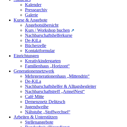
Kalender
Pressearchiv
Galerie
Kurse & Angebote
Angebotsübersicht
Kurs / Workshop buchen
Nachbarschaftshelferkurse
De-KiLa
Bücherzelle
Kontaktformular
Einrichtungen
Kreativkindergarten
Familienhaus „Horizont“
Generationennetzwerk
Mehrgenerationenhaus „Mittendrin“
De-KiLa
Nachbarschaftshelfer & Alltagsbegleiter
Nachbarschaftstreff „AmselNest“
Café Mitte
Demenznetz Delitzsch
Jugendweihe
Nähstube „Stoffwechsel“
Arbeiten & Unterstützen
Stellenangebote