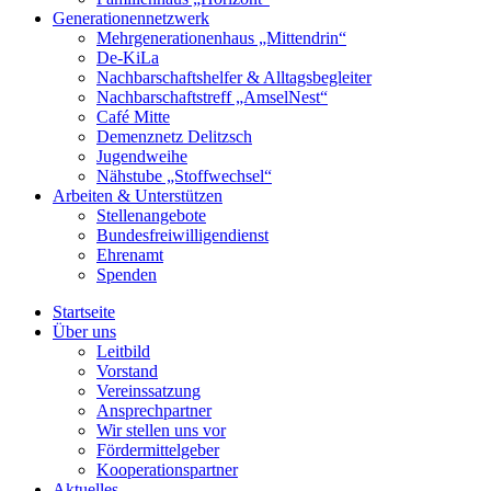
Generationennetzwerk
Mehrgenerationenhaus „Mittendrin“
De-KiLa
Nachbarschaftshelfer & Alltagsbegleiter
Nachbarschaftstreff „AmselNest“
Café Mitte
Demenznetz Delitzsch
Jugendweihe
Nähstube „Stoffwechsel“
Arbeiten & Unterstützen
Stellenangebote
Bundesfreiwilligendienst
Ehrenamt
Spenden
Startseite
Über uns
Leitbild
Vorstand
Vereinssatzung
Ansprechpartner
Wir stellen uns vor
Fördermittelgeber
Kooperationspartner
Aktuelles