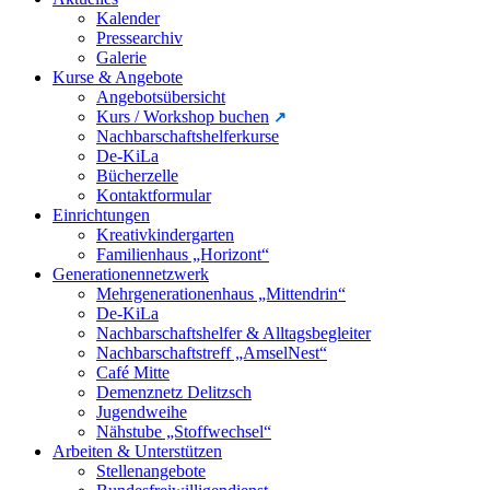
Kalender
Pressearchiv
Galerie
Kurse & Angebote
Angebotsübersicht
Kurs / Workshop buchen
Nachbarschaftshelferkurse
De-KiLa
Bücherzelle
Kontaktformular
Einrichtungen
Kreativkindergarten
Familienhaus „Horizont“
Generationennetzwerk
Mehrgenerationenhaus „Mittendrin“
De-KiLa
Nachbarschaftshelfer & Alltagsbegleiter
Nachbarschaftstreff „AmselNest“
Café Mitte
Demenznetz Delitzsch
Jugendweihe
Nähstube „Stoffwechsel“
Arbeiten & Unterstützen
Stellenangebote