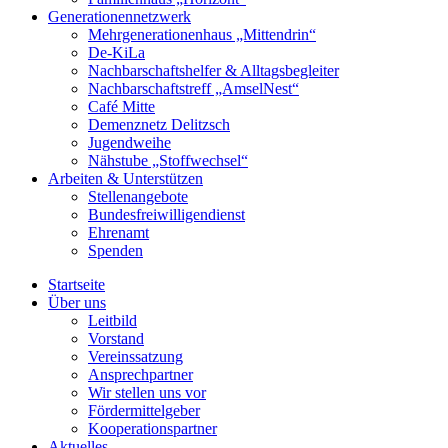
Generationennetzwerk
Mehrgenerationenhaus „Mittendrin“
De-KiLa
Nachbarschaftshelfer & Alltagsbegleiter
Nachbarschaftstreff „AmselNest“
Café Mitte
Demenznetz Delitzsch
Jugendweihe
Nähstube „Stoffwechsel“
Arbeiten & Unterstützen
Stellenangebote
Bundesfreiwilligendienst
Ehrenamt
Spenden
Startseite
Über uns
Leitbild
Vorstand
Vereinssatzung
Ansprechpartner
Wir stellen uns vor
Fördermittelgeber
Kooperationspartner
Aktuelles