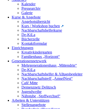
Kalender
Pressearchiv
Galerie
Kurse & Angebote
Angebotsübersicht
Kurs / Workshop buchen
Nachbarschaftshelferkurse
De-KiLa
Bücherzelle
Kontaktformular
Einrichtungen
Kreativkindergarten
Familienhaus „Horizont“
Generationennetzwerk
Mehrgenerationenhaus „Mittendrin“
De-KiLa
Nachbarschaftshelfer & Alltagsbegleiter
Nachbarschaftstreff „AmselNest“
Café Mitte
Demenznetz Delitzsch
Jugendweihe
Nähstube „Stoffwechsel“
Arbeiten & Unterstützen
Stellenangebote